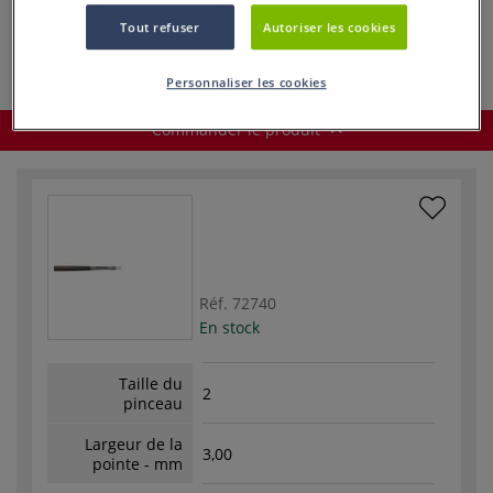
soie de porc
Gerstaecker
Tout refuser
Autoriser les cookies
Personnaliser les cookies
Commander le produit
Réf.
72740
En stock
Taille du
2
pinceau
Largeur de la
3,00
pointe - mm