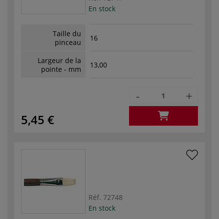
En stock
Taille du
16
pinceau
Largeur de la
13,00
pointe - mm
-
+
5,45 €
Réf.
72748
En stock