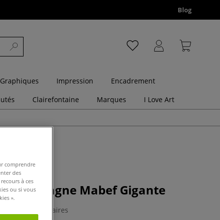
Blog
 Graphiques
Impression
Encadrement
utés
Clairefontaine
Marques
I Love Art
pour comprendre
enter des
 recours à ces
 de campagne Mabef Gigante
kies ou si vous
ies ».
0 Commentaires