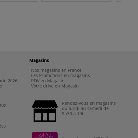
Magasins
Nos magasins en France
Les Promotions en magasins
nde 202
6
RDV en Magasin
er
Votre drive en Magasin
Rendez-vous en magasins
aux
du lundi au samedi de
9h30 à 19h
ées