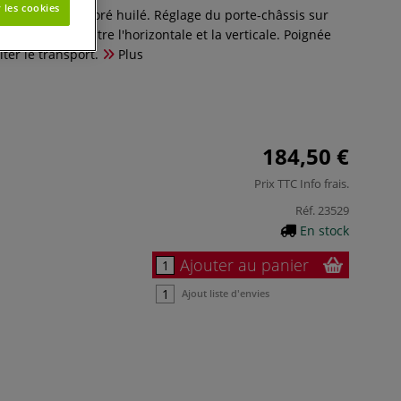
 les cookies
it en hêtre évaporé huilé. Réglage du porte-châssis sur
ons comprises entre l'horizontale et la verticale. Poignée
iter le transport.
Plus
184,50 €
Prix TTC
Info frais
.
Réf.
23529
En stock
Ajouter au panier
Ajout liste d'envies