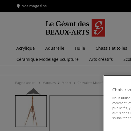
Nos magasins
Acrylique
Aquarelle
Huile
Châssis et toiles
Céramique Modelage Sculpture
Arts créatifs
Sco
Page d'accueil
Marques
Mabef
Chevalets Mabef
Chevalet de c
Choisir v
Nous utiliso
comment les 
publicités, 
outils dans 
souhaitez en