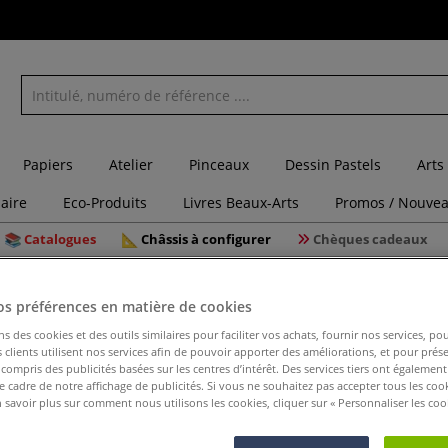
Papiers
Atelier
Pinceaux
Dessin Pastels
Arts
laire
Eco-Produits
Livres Beaux-Arts
Promos / Nouvea
Catalogues
Châssis à configurer
Chèques cadeaux
ampagne Mabef Gigante
os préférences en matière de cookies
ns des cookies et des outils similaires pour faciliter vos achats, fournir nos services, 
clients utilisent nos services afin de pouvoir apporter des améliorations, et pour prés
y compris des publicités basées sur les centres d’intérêt. Des services tiers ont également
Chevalet
le cadre de notre affichage de publicités. Si vous ne souhaitez pas accepter tous les coo
 savoir plus sur comment nous utilisons les cookies, cliquer sur « Personnaliser les cook