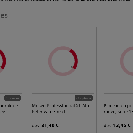
les
2 pointes
41 options
onomique
Museo Professionnal XL Alu -
Pinceau en po
tée
Peter van Ginkel
rouge, série 
81,40 €
13,45 €
dès
dès