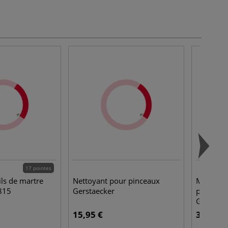
17 pointes
ils de martre
Nettoyant pour pinceaux
Mini-pin
1815
Gerstaecker
pointe ro
Gerstaec
15,95 €
3,95 €