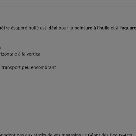
hêtre
évaporé huilé est
idéal
pour la
peinture à l'huile
et à l'
aquare
n
izontale à la vertical
un transport peu encombrant
espondent pas aux stocks de vos magasins Le Géant des Beaux-Arts.