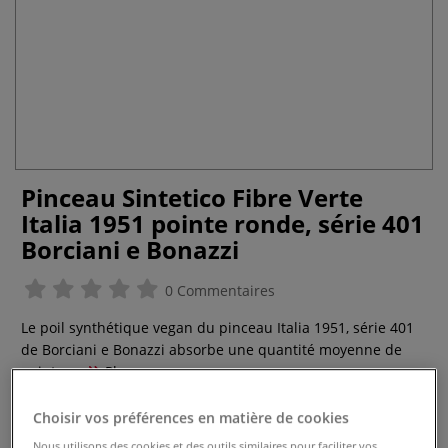
Pinceau Sintetico Fibre Verte
Italia 1951 pointe ronde, série 401
Borciani e Bonazzi
0 Commentaires
Le poil synthétique vegan du pinceau Italia 1951, série 401
de Borciani e Bonazzi absorbe une quantité moyenne de
peinture.
Plus
Choisir vos préférences en matière de cookies
dès
3,25 €
Nous utilisons des cookies et des outils similaires pour faciliter vos