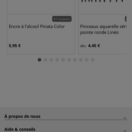
27 couleurs
13 
Encre à l'alcool Pinata Color
Pinceaux aquarelle série
pointe ronde Linéo
5,95 €
4,45 €
dès
À propos de nous
Aide & conseils