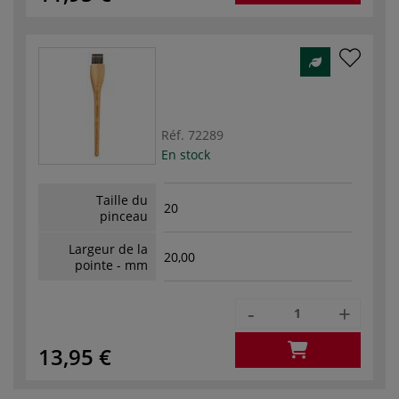
Réf.
72289
En stock
Taille du
20
pinceau
Largeur de la
20,00
pointe - mm
-
+
13,95 €