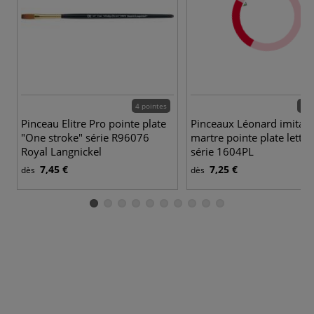
4 pointes
10 
Pinceau Elitre Pro pointe plate
Pinceaux Léonard imitati
"One stroke" série R96076
martre pointe plate lettra
Royal Langnickel
série 1604PL
7,45 €
7,25 €
dès
dès