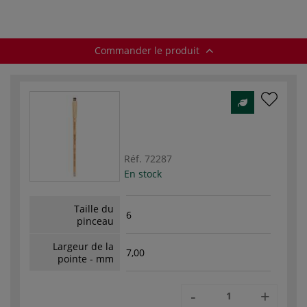
Commander le produit
Réf.
72287
En stock
Taille du
6
pinceau
Largeur de la
7,00
pointe - mm
-
+