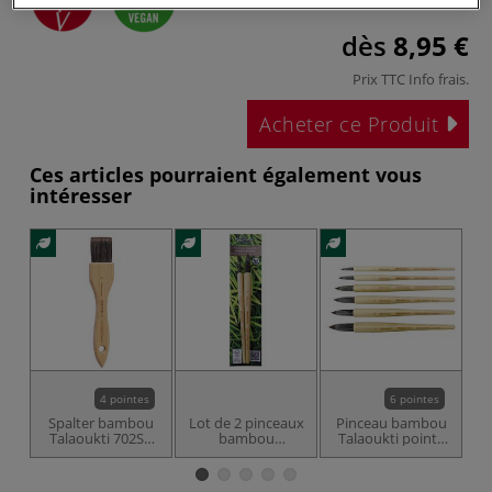
dès
8,95 €
Prix TTC
Info frais
.
Acheter ce Produit
Ces articles pourraient également vous
intéresser
4 pointes
6 pointes
Spalter bambou
Lot de 2 pinceaux
Pinceau bambou
P
Talaoukti 702SP
bambou
Talaoukti pointe
T
Léonard
Talaoukti 702RO
ronde 702RO
Léonard
Léonard