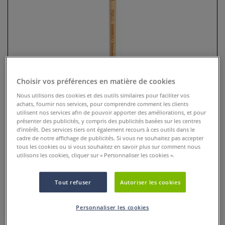
Choisir vos préférences en matière de cookies
Nous utilisons des cookies et des outils similaires pour faciliter vos
achats, fournir nos services, pour comprendre comment les clients
utilisent nos services afin de pouvoir apporter des améliorations, et pour
Pinceau bambou Talaoukti pointe
présenter des publicités, y compris des publicités basées sur les centres
d’intérêt. Des services tiers ont également recours à ces outils dans le
plate courte 702CC Léonard
cadre de notre affichage de publicités. Si vous ne souhaitez pas accepter
tous les cookies ou si vous souhaitez en savoir plus sur comment nous
utilisons les cookies, cliquer sur « Personnaliser les cookies ».
0 Commentaires
Ce pinceau Talaoutki pointe plate courte est parfait pour
Tout refuser
Autoriser les cookies
l'aquarelle.
Plus
Personnaliser les cookies