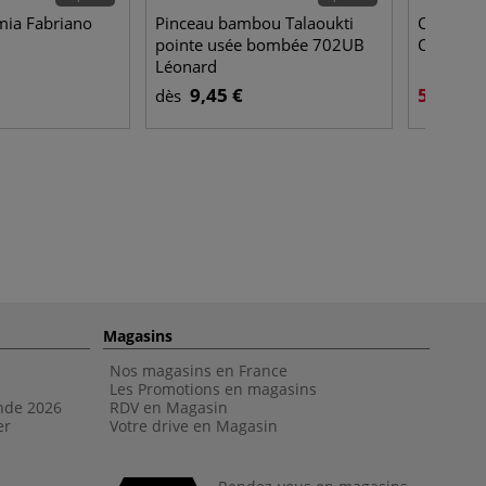
mia Fabriano
Pinceau bambou Talaoukti
Coffret p
pointe usée bombée 702UB
Charvin
Léonard
9,45 €
54,00 €
dès
Magasins
Nos magasins en France
Les Promotions en magasins
nde 202
6
RDV en Magasin
er
Votre drive en Magasin