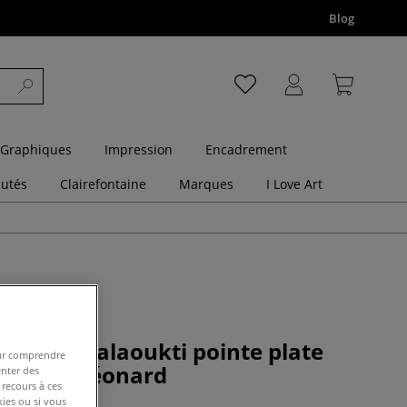
Blog
 Graphiques
Impression
Encadrement
utés
Clairefontaine
Marques
I Love Art
ambou Talaoukti pointe plate
pour comprendre
e 702PS Léonard
enter des
 recours à ces
kies ou si vous