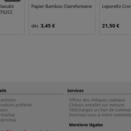
laoukti
Papier Bamboo Clairefontaine
Leporello Cro
e 702CC
3,45 €
21,50 €
dès
eils
Services
uestions
Offrez des chèques cadeaux
roduits préférés
Châssis entoilés sur mesure
nous
Téléchargez un bon de comma
 d'achat
Inscrivez-vous à notre newslett
 pinceau
Mentions légales