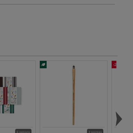
-26%
6 options
3 pointes