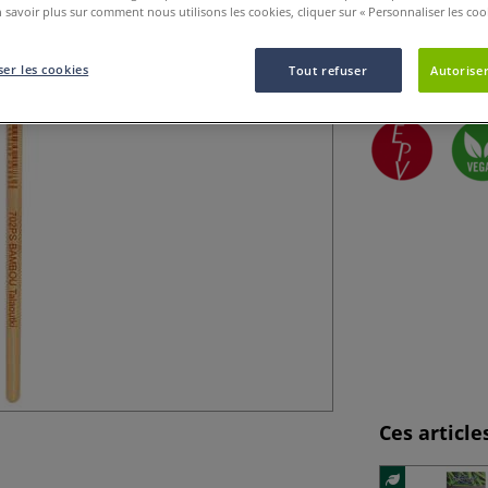
 savoir plus sur comment nous utilisons les cookies, cliquer sur « Personnaliser les cook
Ce pinceau Talaou
l'aquarelle.
Pl
er les cookies
Tout refuser
Autoriser
Ces articl