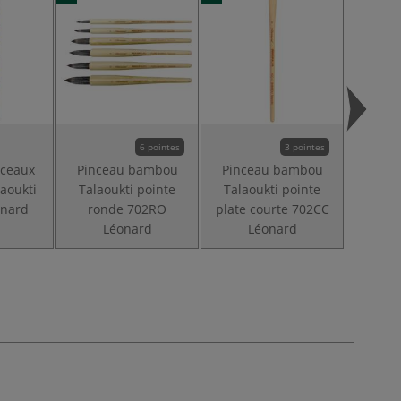
6 pointes
3 pointes
nceaux
Pinceau bambou
Pinceau bambou
Pinc
aoukti
Talaoukti pointe
Talaoukti pointe
Talao
onard
ronde 702RO
plate courte 702CC
usée b
Léonard
Léonard
L