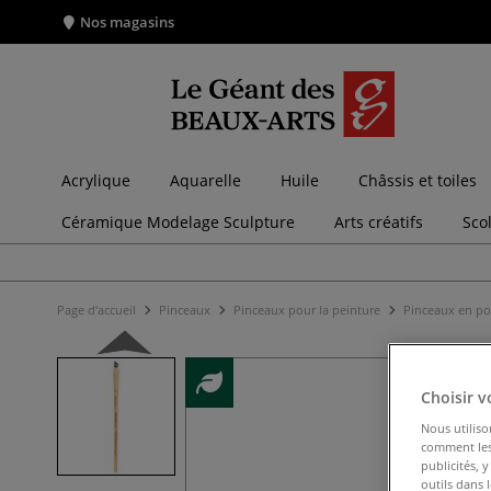
Nos magasins
Acrylique
Aquarelle
Huile
Châssis et toiles
Céramique Modelage Sculpture
Arts créatifs
Sco
Page d'accueil
Pinceaux
Pinceaux pour la peinture
Pinceaux en po
Choisir v
Nous utiliso
comment les 
publicités, 
outils dans 