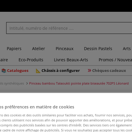
Papiers
Atelier
Pinceaux
Dessin Pastels
Arts
laire
Eco-Produits
Livres Beaux-Arts
Promos / Nouvea
Catalogues
Châssis à configurer
Chèques cadeaux
ils synthétiques
Pinceau bambou Talaoukti pointe plate biseautée 702PS Léonard
os préférences en matière de cookies
Pinceau b
ns des cookies et des outils similaires pour faciliter vos achats, fournir nos services, 
biseauté
clients utilisent nos services afin de pouvoir apporter des améliorations, et pour prés
y compris des publicités basées sur les centres d’intérêt. Des services tiers ont également
le cadre de notre affichage de publicités. Si vous ne souhaitez pas accepter tous les coo