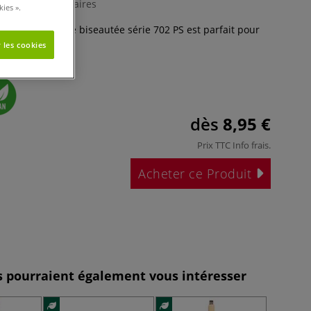
0 Commentaires
ies ».
tki pointe plate biseautée série 702 PS est parfait pour
us
 les cookies
dès
8,95 €
Prix TTC
Info frais
.
Acheter ce Produit
es pourraient également vous intéresser