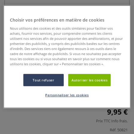
Choisir vos préférences en matière de cookies
Nous utilisons des cookies et des outils similaires pour faciliter vos
achats, fournir nos services, pour comprendre comment les clients
utilisent nos services afin de pouvoir apporter des améliorations, et pour
présenter des publicités, y compris des publicités basées sur les centres
d’intérêt. Des services tiers ont également recours à ces outils dans le
cadre de notre affichage de publicités. Si vous ne souhaitez pas accepter
Porte crayon Ecu Sennelier
tous les cookies ou si vous souhaitez en savoir plus sur comment nous
utilisons les cookies, cliquer sur « Personnaliser les cookies ».
0 Commentaires
Tout refuser
Autoriser les cookies
Porte-crayon noir avec embout en métal, élégant et
pratique. Idéal pour crayons, pastels à l’écu et craies d’art.
Confort, précision et durabilité pour tous les artistes.
Plus
Personnaliser les cookies
9,95 €
Prix TTC
Info frais
.
Réf.
50821