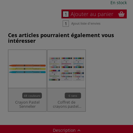
En stock
Ajouter au panier
Ajout liste d'envies
Ces articles pourraient également vous
intéresser
48 couleurs
6 sets
Crayon Pastel
Coffret de
Sennelier
crayons pastels
Sennelier
Description