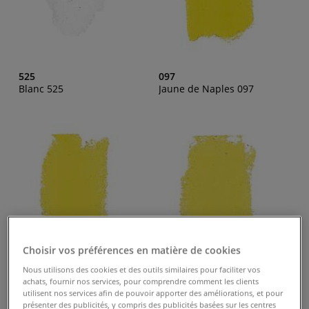
525
097
Blanc 525
Jaune de Naples 097
Choisir vos préférences en matière de cookies
Nous utilisons des cookies et des outils similaires pour faciliter vos
achats, fournir nos services, pour comprendre comment les clients
098
099
utilisent nos services afin de pouvoir apporter des améliorations, et pour
Jaune de Naples 098
Jaune de Naples 099
présenter des publicités, y compris des publicités basées sur les centres