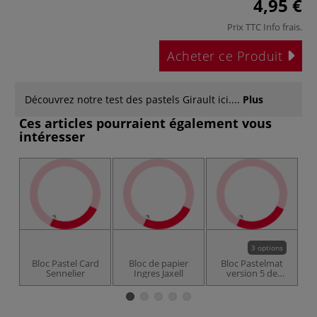
4,95 €
Prix TTC
Info frais
.
Acheter ce Produit
Découvrez notre test des pastels Girault ici....
Plus
Ces articles pourraient également vous
intéresser
3 options
Bloc Pastel Card
Bloc de papier
Bloc Pastelmat
Co
Sennelier
Ingres Jaxell
version 5 de
Clairefontaine -
360 g/m²