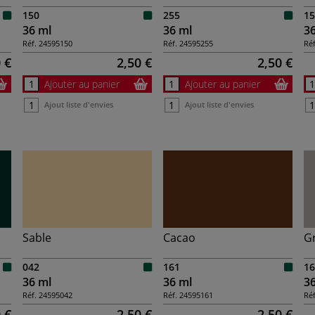
150
255
15
36 ml
36 ml
3
Réf.
24595150
Réf.
24595255
Réf
 €
2,50 €
2,50 €
Ajouter au panier
Ajouter au panier
Ajout liste d'envies
Ajout liste d'envies
Sable
Cacao
Gr
042
161
16
36 ml
36 ml
3
Réf.
24595042
Réf.
24595161
Réf
 €
2,50 €
2,50 €