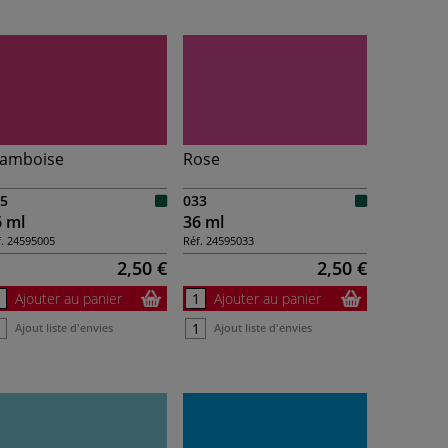
ramboise
Rose
5
033
6 ml
36 ml
.
24595005
Réf.
24595033
2,50 €
2,50 €
Ajouter au panier
Ajouter au panier
Ajout liste d'envies
Ajout liste d'envies