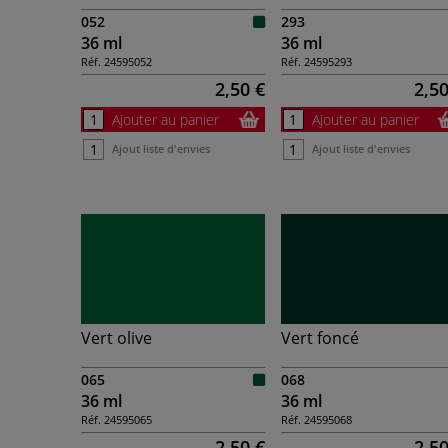
052
293
36 ml
36 ml
Réf.
24595052
Réf.
24595293
2,50 €
2,50
Ajouter au panier
Ajouter au panier
Ajout liste d'envies
Ajout liste d'envies
Vert olive
Vert foncé
065
068
36 ml
36 ml
Réf.
24595065
Réf.
24595068
2,50 €
2,50