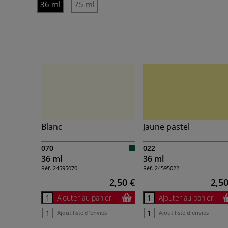
36 ml
75 ml
Blanc
Jaune pastel
070
022
36 ml
36 ml
Réf.
24595070
Réf.
24595022
2,50 €
2,50
Ajouter au panier
Ajouter au panier
Ajout liste d'envies
Ajout liste d'envies