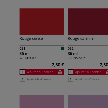
Rouge cerise
Rouge carmin
031
032
36 ml
36 ml
Réf.
24595031
Réf.
24595032
2,50 €
2,50
Ajouter au panier
Ajouter au panier
Ajout liste d'envies
Ajout liste d'envies