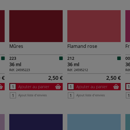
Mûres
Flamand rose
F
223
212
00
36 ml
36 ml
3
Réf.
24595223
Réf.
24595212
Réf
 €
2,50 €
2,50 €
Ajouter au panier
Ajouter au panier
Ajout liste d'envies
Ajout liste d'envies