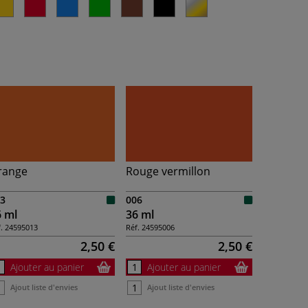
range
Rouge vermillon
3
006
6 ml
36 ml
.
24595013
Réf.
24595006
2,50 €
2,50 €
Ajouter au panier
Ajouter au panier
Ajout liste d'envies
Ajout liste d'envies