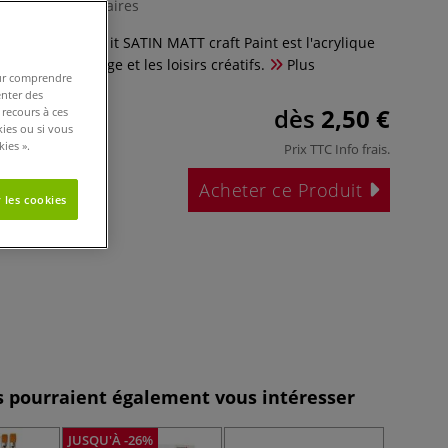
0 Commentaires
ique Marabu do it SATIN MATT craft Paint est l'acrylique
ojets de bricolage et les loisirs créatifs.
Plus
pour comprendre
enter des
dès
2,50 €
 recours à ces
kies ou si vous
ies ».
Prix TTC
Info frais
.
Acheter ce Produit
 les cookies
es pourraient également vous intéresser
JUSQU'À -26%