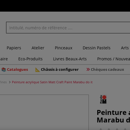
Papiers
Atelier
Pinceaux
Dessin Pastels
Arts
laire
Eco-Produits
Livres Beaux-Arts
Promos / Nouvea
Catalogues
Châssis à configurer
Chèques cadeaux
fines
Peinture acrylique Satin Matt Craft Paint Marabu do it
Peinture 
Marabu d