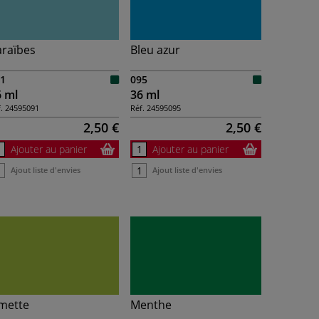
araïbes
Bleu azur
1
095
6 ml
36 ml
.
24595091
Réf.
24595095
2,50 €
2,50 €
Ajouter au panier
Ajouter au panier
Ajout liste d'envies
Ajout liste d'envies
mette
Menthe