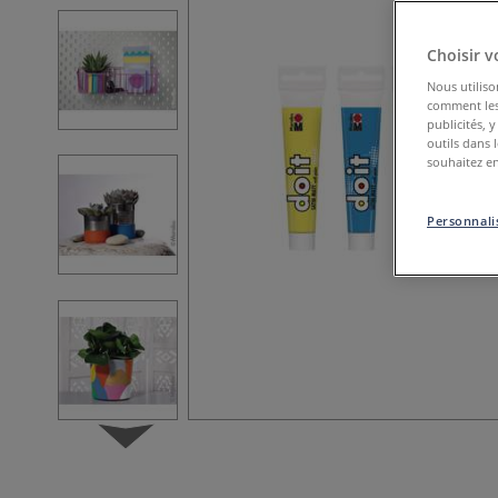
Choisir v
Nous utiliso
comment les 
publicités, 
outils dans 
souhaitez en
Personnalis