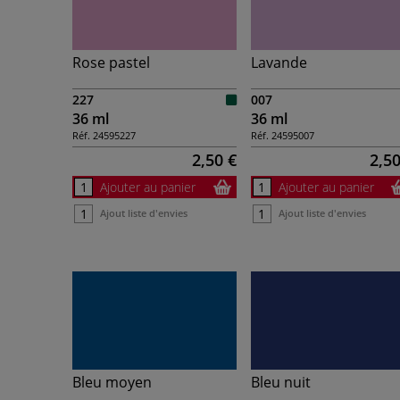
Rose pastel
Lavande
227
007
36 ml
36 ml
Réf.
24595227
Réf.
24595007
2,50 €
2,50
Ajouter au panier
Ajouter au panier
Ajout liste d'envies
Ajout liste d'envies
Bleu moyen
Bleu nuit