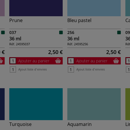
Prune
Bleu pastel
C
037
256
09
36 ml
36 ml
3
Réf.
24595037
Réf.
24595256
Réf
 €
2,50 €
2,50 €
Ajouter au panier
Ajouter au panier
Ajout liste d'envies
Ajout liste d'envies
Turquoise
Aquamarin
Li