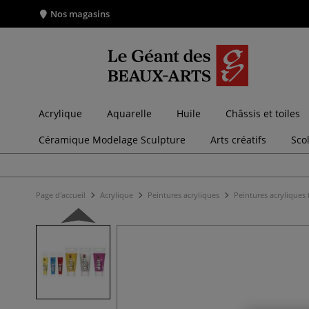
Nos magasins
Acrylique
Aquarelle
Huile
Châssis et toiles
Céramique Modelage Sculpture
Arts créatifs
Sco
Page d'accueil
Acrylique
Peintures acryliques
Peintures acryliques 