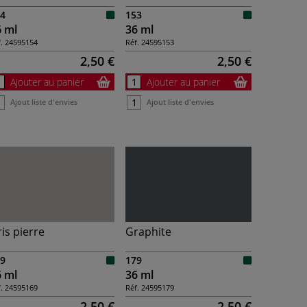
4
153
6 ml
36 ml
.
24595154
Réf.
24595153
2,50 €
2,50 €
Ajouter au panier
Ajouter au panier
Ajout liste d'envies
Ajout liste d'envies
is pierre
Graphite
9
179
6 ml
36 ml
.
24595169
Réf.
24595179
2,50 €
2,50 €