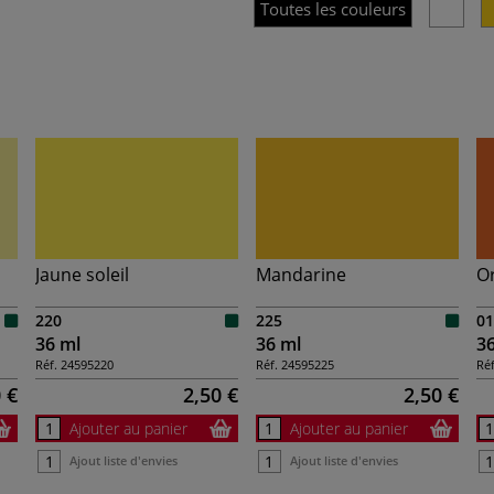
Toutes les couleurs
Jaune soleil
Mandarine
O
220
225
01
36 ml
36 ml
3
Réf.
24595220
Réf.
24595225
Réf
 €
2,50 €
2,50 €
Ajouter au panier
Ajouter au panier
Ajout liste d'envies
Ajout liste d'envies