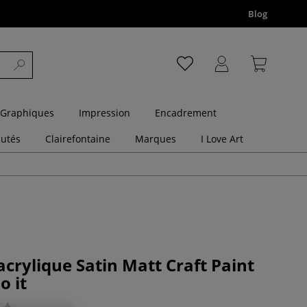
Blog
 Graphiques
Impression
Encadrement
utés
Clairefontaine
Marques
I Love Art
acrylique Satin Matt Craft Paint
o it