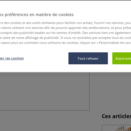
La peinture acryl
os préférences en matière de cookies
idéale pour les pr
ns des cookies et des outils similaires pour faciliter vos achats, fournir nos services, 
clients utilisent nos services afin de pouvoir apporter des améliorations, et pour prés
y compris des publicités basées sur les centres d’intérêt. Des services tiers ont également
le cadre de notre affichage de publicités. Si vous ne souhaitez pas accepter tous les coo
 savoir plus sur comment nous utilisons les cookies, cliquer sur « Personnaliser les cook
er les cookies
Tout refuser
Autoriser
Ces articl