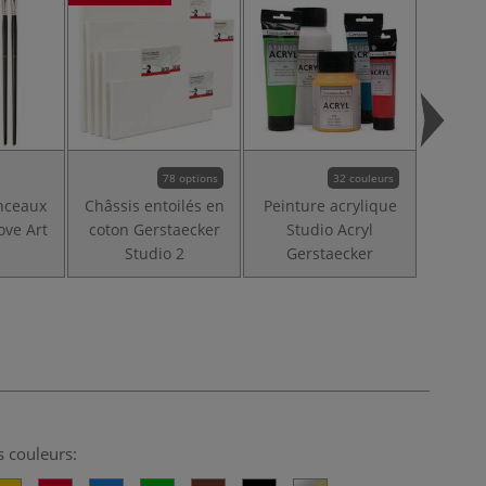
78 options
32 couleurs
inceaux
Châssis entoilés en
Peinture acrylique
Bross
ove Art
coton Gerstaecker
Studio Acryl
pointe
Studio 2
Gerstaecker
s couleurs: