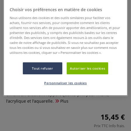
Choisir vos préférences en matière de cookies
Nous utilisons des cookies et des outils similaires pour faciliter vos
achats, fournir nos services, pour comprendre comment les clients
utilisent nos services afin de pouvoir apporter des améliorations, et pour
présenter des publicités, y compris des publicités basées sur les centres
d’intérêt. Des services tiers ont également recours à ces outils dans le
cadre de notre affichage de publicités. Si vous ne souhaitez pas accepter
tous les cookies ou si vous souhaitez en savoir plus sur comment nous
utilisons les cookies, cliquer sur « Personnaliser les cookies ».
Set K de 5 pinceaux Soft Grip
Royal & Langnickel
Tout refuser
Autoriser les cookies
0 Commentaires
Personnaliser les cookies
Royal Langnickel propose une gamme complète de pinceaux
offrant un excellent rapport qualité-prix pour l’huile,
l’acrylique et l’aquarelle.
Plus
15,45 €
Prix TTC
Info frais
.