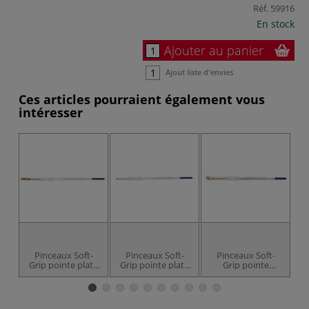
Réf.
59916
En stock
Ajouter au panier
Ajout liste d'envies
Ces articles pourraient également vous
intéresser
Pinceaux Soft-
Pinceaux Soft-
Pinceaux Soft-
Grip pointe plate
Grip pointe plate
Grip pointe
G
Royal Langnickel,
courte Royal
biseautée Royal
série SG150
Langnickel, série
Langnickel, série
L
SG155
SG160