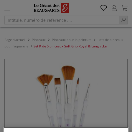
Page d'accueil
Pinceaux
Pinceaux pour la peinture
Lots de pinceaux
pour l'aquarelle
Set K de 5 pinceaux Soft Grip Royal & Langnickel