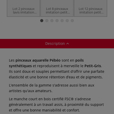
Lot 2 pinceaux
Lot 8 pinceaux
Lot 12 pinceaux
Lo
lavis imitation
imitation petit-
imitation petit-
petit-gris Pébéo
gris Pébéo
gris Pébéo
Description
Les
pinceaux aquarelle Pébéo
sont en
poils
synthétiques
et reproduisent à merveille le
Petit-Gris
.
Ils sont doux et souples permettant d'offrir une parfaite
élasticité et une bonne rétention d’eau et de pigments.
L'ensemble de la gamme s'adresse aussi bien aux
artistes qu'aux amateurs.
Le manche court en bois certifié FSC® s'adresse
généralement à un travail assis, à proximité du support
et offre une bonne maniabilité et confort.