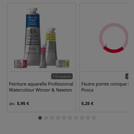
115 couleurs
37 c
Peinture aquarelle Professional
Feutre pointe conique P
Watercolour Winsor & Newton
Posca
5,95 €
5,25 €
dès