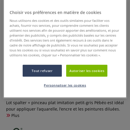
Choisir vos préférences en matière de cookies
Nous utilisons des cookies et des outils similaires pour faciliter vos
achats, fournir nos services, pour comprendre comment les clients
utilisent nos services afin de pouvoir apporter des améliorations, et pour
présenter des publicités, y compris des publicités basées sur les centres
d’intérêt. Des services tiers ont également recours à ces outils dans le
cadre de notre affichage de publicités. Si vous ne souhaitez pas accepter
tous les cookies ou si vous souhaitez en savoir plus sur comment nous
utilisons les cookies, cliquer sur « Personnaliser les cookies ».
Lot spalter + pinceau plat
Tout refuser
Autoriser les cookies
imitation petit-gris Pébéo
Personnaliser les cookies
1 Commentaire
Lot spalter + pinceau plat imitation petit-gris Pébéo est idéal
pour appliquer l’aquarelle, l’encre et les peintures diluées.
Plus