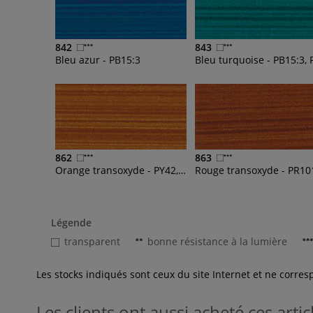
842
843
Bleu azur - PB15:3
862
863
Orange transoxyde - PY42, PR101
Rouge transoxyde - PR10
Légende
transparent
bonne résistance à la lumière
Les stocks indiqués sont ceux du site Internet et ne corr
Les clients ont aussi acheté ces artic