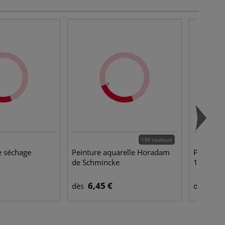
139 couleurs
e séchage
Peinture aquarelle Horadam
Peinture 
de Schmincke
1862 Lu
6,45 €
5,7
dès
dès