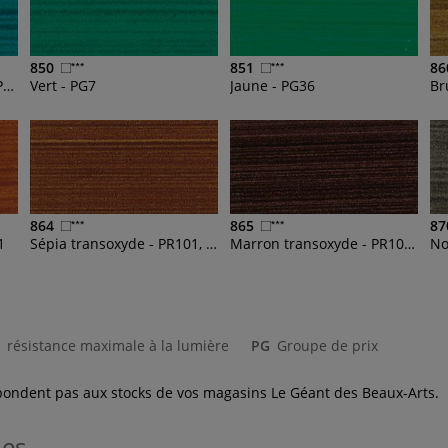
850
851
86
Bleu turquoise - PB15:3, PG7
Vert - PG7
Jaune - PG36
864
865
87
1
Sépia transoxyde - PR101, PR170, PBk7
Marron transoxyde - PR101, PR122, PBk7
No
résistance maximale à la lumière
PG
Groupe de prix
espondent pas aux stocks de vos magasins Le Géant des Beaux-Arts.
les