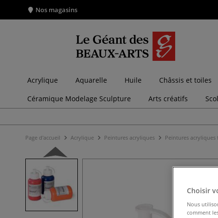
Nos magasins
Acrylique
Aquarelle
Huile
Châssis et toiles
Céramique Modelage Sculpture
Arts créatifs
Sco
Page d'accueil
Acrylique
Peintures acryliques
Peintures acryliques 
Choisir v
Nous utiliso
comment les 