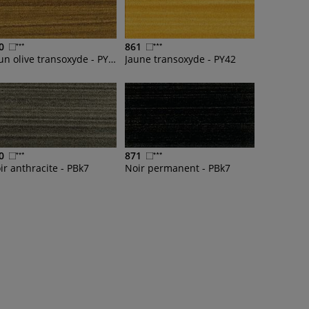
0
861
Brun olive transoxyde - PY42, PR101, PBk7
Jaune transoxyde - PY42
0
871
ir anthracite - PBk7
Noir permanent - PBk7