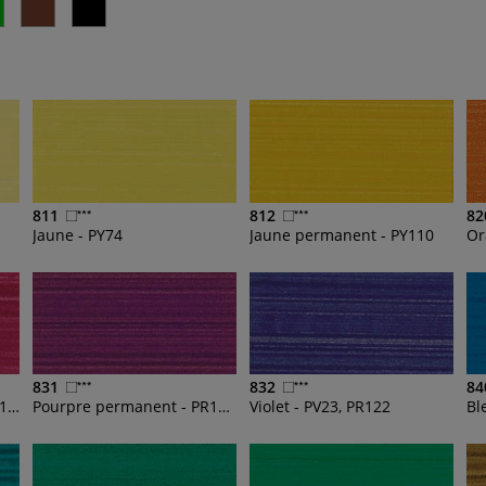
811
812
82
Jaune - PY74
Jaune permanent - PY110
831
832
84
Magenta permanent - PR122
Pourpre permanent - PR122, PV23
Violet - PV23, PR122
Bl