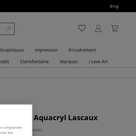
Blog
 Graphiques
Impression
Encadrement
utés
Clairefontaine
Marques
I Love Art
acrylique Aquacryl Lascaux
pour comprendre
0 Commentaires
enter des