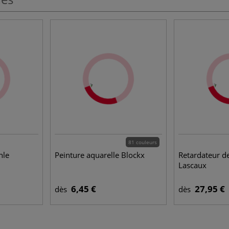
81 couleurs
hle
Peinture aquarelle Blockx
Retardateur d
Lascaux
6,45 €
27,95 €
dès
dès