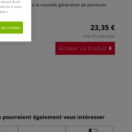
 recours à ces
ascaux représente la nouvelle génération de peintures
kies ou si vous
us
ies ».
23,35 €
 les cookies
Prix TTC
Info frais
.
Acheter ce Produit
es pourraient également vous intéresser