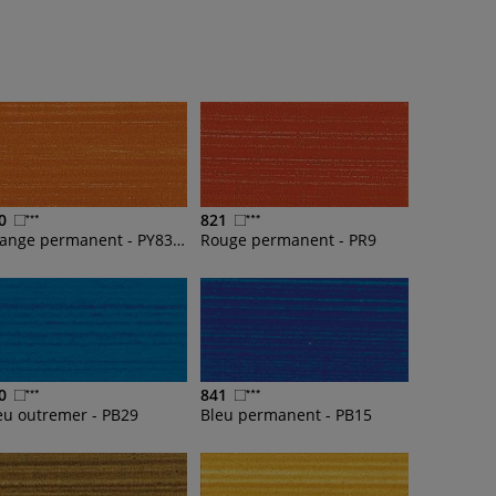
0
821
Orange permanent - PY83, PR9
Rouge permanent - PR9
0
841
eu outremer - PB29
Bleu permanent - PB15