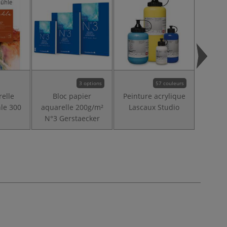
3 options
57 couleurs
relle
Bloc papier
Peinture acrylique
Gouac
le 300
aquarelle 200g/m²
Lascaux Studio
N°3 Gerstaecker