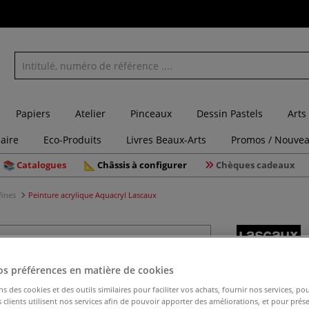
Papiers
Atelier
Pinceaux
Dessin Pastels
Arts
laire
Eco-Produits
Livres Beaux-Arts
Promos / Nouvea
Catalogues
Châssis à configurer
Chèques cadeaux
fines
Peinture acrylique Aquacryl Lascaux
Peinture 
os préférences en matière de cookies
ns des cookies et des outils similaires pour faciliter vos achats, fournir nos services, 
clients utilisent nos services afin de pouvoir apporter des améliorations, et pour prés