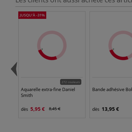
JUSQU'À -31%
272 couleurs
Aquarelle extra-fine Daniel
Bande adhésive Bo
Smith
5,95 €
13,95 €
8,45 €
dès
dès