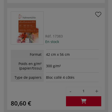
Réf.
17383
En stock
Format
42 cm x 56 cm
Poids en g/m²
300 g/m²
(papier/tissu)
Type de papiers
Bloc collé 4 côtés
-
+
80,60 €