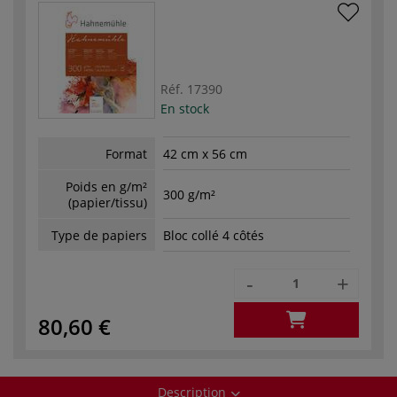
Réf.
17390
En stock
Format
42 cm x 56 cm
Poids en g/m²
300 g/m²
(papier/tissu)
Type de papiers
Bloc collé 4 côtés
-
+
80,60 €
Description