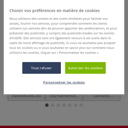
Prix TTC
Info frais
.
Choisir vos préférences en matière de cookies
Acheter ce Produit
Nous utilisons des cookies et des outils similaires pour faciliter vos
achats, fournir nos services, pour comprendre comment les clients
Ces articles pourraient également vous
utilisent nos services afin de pouvoir apporter des améliorations, et pour
intéresser
présenter des publicités, y compris des publicités basées sur les centres
d’intérêt. Des services tiers ont également recours à ces outils dans le
cadre de notre affichage de publicités. Si vous ne souhaitez pas accepter
-2
tous les cookies ou si vous souhaitez en savoir plus sur comment nous
utilisons les cookies, cliquer sur « Personnaliser les cookies ».
Tout refuser
Autoriser les cookies
Personnaliser les cookies
Papier aquarelle
Papier moulin du
Papier aquarelle
C
Hahnemühle 200
coq Hahnemühle
Léonardo
30
- le jaune
Hahnemühle