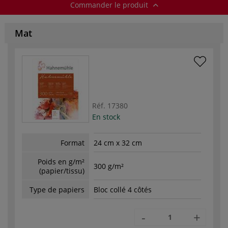
Commander le produit
Mat
Réf.
17380
En stock
Format
24 cm x 32 cm
Poids en g/m²
300 g/m²
(papier/tissu)
Type de papiers
Bloc collé 4 côtés
-
+