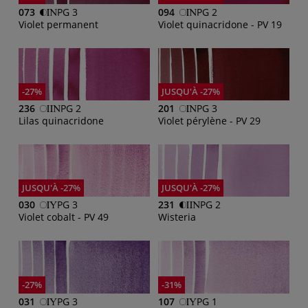
073
PG 3
094
PG 2
Violet permanent
Violet quinacridone - PV 19
-27%
JUSQU'À -27%
236
PG 2
201
PG 3
Lilas quinacridone
Violet pérylène - PV 29
JUSQU'À -27%
JUSQU'À -27%
030
PG 3
231
PG 2
Violet cobalt - PV 49
Wisteria
-27%
-31%
031
PG 3
107
PG 1