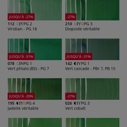
JUSQU'À -27%
-27%
112
PG 2
210
PG 3
Viridian - PG 18
Diopside véritable
JUSQU'À -31%
JUSQU'À -31%
078
PG 1
142
PG 1
Vert phtalo (BS) - PG 7
Vert cascade - PBr 7, PB 15
JUSQU'À -29%
-27%
195
PG 4
026
PG 3
Jadeite véritable
Vert cobalt