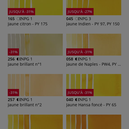
JUSQU'À -31%
JUSQU'À -27%
165
PG 1
045
PG 3
Jaune citron - PY 175
Jaune Indien - PY 97, PY 150
-31%
JUSQU'À -31%
256
PG 1
058
PG 1
Jaune brillant n°1
Jaune de Naples - PW4, PY 97, PR 101
-31%
JUSQU'À -31%
257
PG 1
040
PG 1
Jaune brillant n°2
Jaune Hansa foncé - PY 65