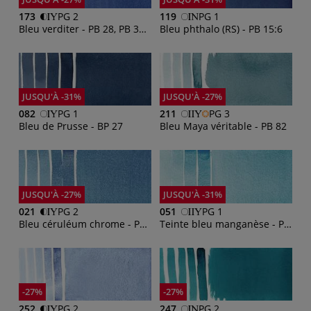
173
PG 2
119
PG 1
Bleu verditer - PB 28, PB 36, PW 4
Bleu phthalo (RS) - PB 15:6
JUSQU'À -31%
JUSQU'À -27%
082
PG 1
211
PG 3
Bleu de Prusse - BP 27
Bleu Maya véritable - PB 82
JUSQU'À -27%
JUSQU'À -31%
021
PG 2
051
PG 1
Bleu céruléum chrome - PB 36
Teinte bleu manganèse - PB 15
-27%
-27%
252
PG 2
247
PG 2