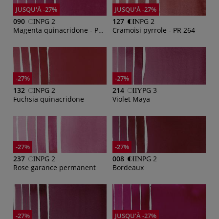
JUSQU'À -27%
JUSQU'À -27%
090
PG 2
127
PG 2
Magenta quinacridone - PR 202
Cramoisi pyrrole - PR 264
-27%
-27%
132
PG 2
214
PG 3
Fuchsia quinacridone
Violet Maya
-27%
-27%
237
PG 2
008
PG 2
Rose garance permanent
Bordeaux
-27%
JUSQU'À -27%