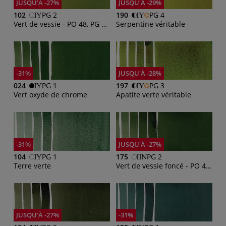
JUSQU'À -27%
JUSQU'À -29%
102
PG 2
190
PG 4
Vert de vessie - PO 48, PG 7, PY 150
Serpentine véritable -
-31%
JUSQU'À -28%
024
PG 1
197
PG 3
Vert oxyde de chrome
Apatite verte véritable
-31%
JUSQU'À -27%
104
PG 1
175
PG 2
Terre verte
Vert de vessie foncé - PO 48, PY 3, PB 27
JUSQU'À -27%
-31%