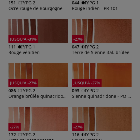
151
PG 2
044
PG 1
Ocre rouge de Bourgogne
Rouge indien - PR 101
JUSQU'À -31%
-27%
111
PG 1
047
PG 2
Rouge vénitien
Terre de Sienne ital. brûlée
JUSQU'À -27%
JUSQU'À -27%
086
PG 2
093
PG 2
Orange brûlée quinacridone - PO 48
Sienne quinadridone - PO 48, PR 209, PY 150
-27%
-27%
172
PG 2
116
PG 2