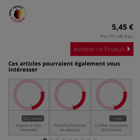
5,45 €
Prix TTC
Info frais
.
Acheter ce Produit
Ces articles pourraient également vous
intéresser
525 couleurs
5 sets
Pastels à l'écu
Fixatif Schmincke
Coffret de pastels
Sennelier
en aérosol
Schmincke
b