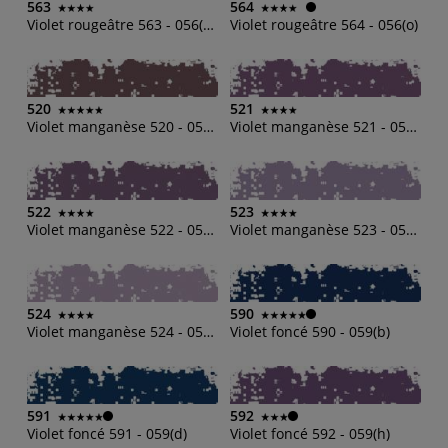
563
564
Violet rougeâtre 563 - 056(m)
Violet rougeâtre 564 - 056(o)
520
521
Violet manganèse 520 - 052(b)
Violet manganèse 521 - 052(d)
522
523
Violet manganèse 522 - 052(h)
Violet manganèse 523 - 052(m)
524
590
Violet manganèse 524 - 052(o)
Violet foncé 590 - 059(b)
591
592
Violet foncé 591 - 059(d)
Violet foncé 592 - 059(h)