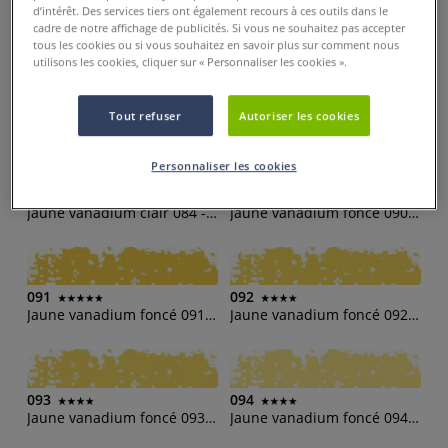
Jaune vanadium clair 080 - 008(b)
Jaune vanadium clair 081 - 008(d)
d’intérêt. Des services tiers ont également recours à ces outils dans le
cadre de notre affichage de publicités. Si vous ne souhaitez pas accepter
tous les cookies ou si vous souhaitez en savoir plus sur comment nous
utilisons les cookies, cliquer sur « Personnaliser les cookies ».
082
083
Jaune vanadium clair 082 - 008(h)
Jaune vanadium clair 083 - 008(m)
Tout refuser
Autoriser les cookies
Personnaliser les cookies
084
090
Jaune vanadium clair 084 - 008(o)
Jaune vanadium foncé 090 - 009(b)
091
092
Jaune vanadium foncé 091 - 009(d)
Jaune vanadium foncé 092 - 009(h)
093
094
Jaune vanadium foncé 093 - 009(m)
Jaune vanadium foncé 094 - 009(o)