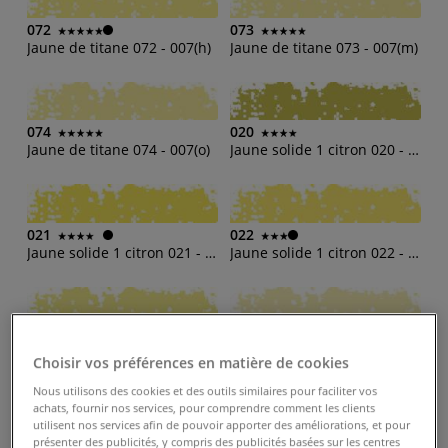
072
073
Jaune de titane 072 - 007(h)
Jaune de titane 073 - 007(m)
074
020
Jaune de titane 074 - 007(o)
Jaune solide 1 citron 020 - 002(b)
021
022
Jaune solide 1 citron 021 - 002(d)
Jaune solide 1 citron 022 - 002(h)
023
024
Jaune solide 1 citron 023 - 002(m)
Jaune solide 1 citron 024 - 002(o)
Choisir vos préférences en matière de cookies
Nous utilisons des cookies et des outils similaires pour faciliter vos
achats, fournir nos services, pour comprendre comment les clients
utilisent nos services afin de pouvoir apporter des améliorations, et pour
080
081
présenter des publicités, y compris des publicités basées sur les centres