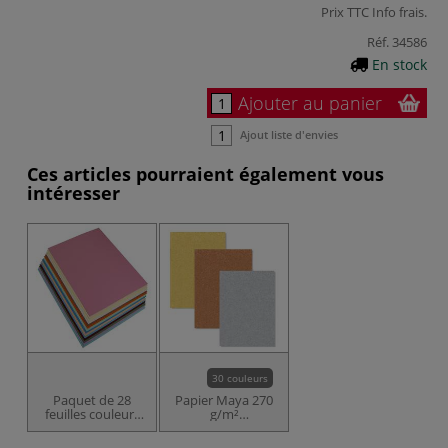
Prix TTC
Info frais
.
Réf.
34586
En stock
Ajouter au panier
Ajout liste d'envies
Ces articles pourraient également vous
intéresser
30 couleurs
Paquet de 28
Papier Maya 270
feuilles couleurs
g/m²
pastel Maya
Clairefontaine
Clairefontaine