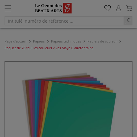
Page d'accueil
Papiers
Papiers techniques
Papiers de couleur
Paquet de 28 feuilles couleurs vives Maya Clairefontaine