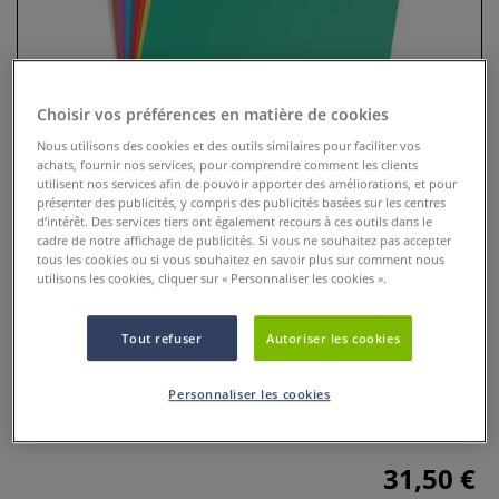
Choisir vos préférences en matière de cookies
Nous utilisons des cookies et des outils similaires pour faciliter vos
achats, fournir nos services, pour comprendre comment les clients
utilisent nos services afin de pouvoir apporter des améliorations, et pour
présenter des publicités, y compris des publicités basées sur les centres
d’intérêt. Des services tiers ont également recours à ces outils dans le
cadre de notre affichage de publicités. Si vous ne souhaitez pas accepter
tous les cookies ou si vous souhaitez en savoir plus sur comment nous
Paquet de 28 feuilles couleurs
utilisons les cookies, cliquer sur « Personnaliser les cookies ».
vives Maya Clairefontaine
Tout refuser
Autoriser les cookies
0 Commentaires
Feuilles teintées dans la masse, résistantes à la lumière
Personnaliser les cookies
Plus
31,50 €