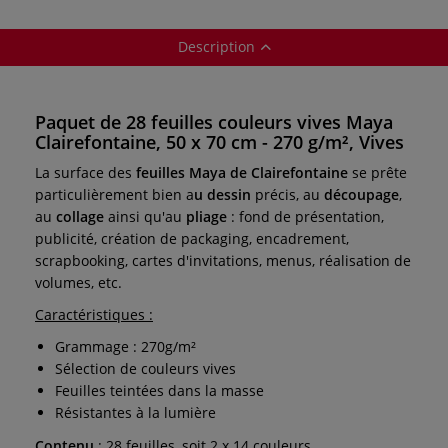
Description
Paquet de 28 feuilles couleurs vives Maya
Clairefontaine, 50 x 70 cm - 270 g/m², Vives
La surface des
feuilles Maya de Clairefontaine
se prête
particulièrement bien a
u dessin
précis, au
découpage
,
au
collage
ainsi qu'au
pliage
: fond de présentation,
publicité, création de packaging, encadrement,
scrapbooking, cartes d'invitations, menus, réalisation de
volumes, etc.
Caractéristiques :
Grammage : 270g/m²
Sélection de couleurs vives
Feuilles teintées dans la masse
Résistantes à la lumière
Contenu
: 28 feuilles, soit 2 x 14 couleurs.