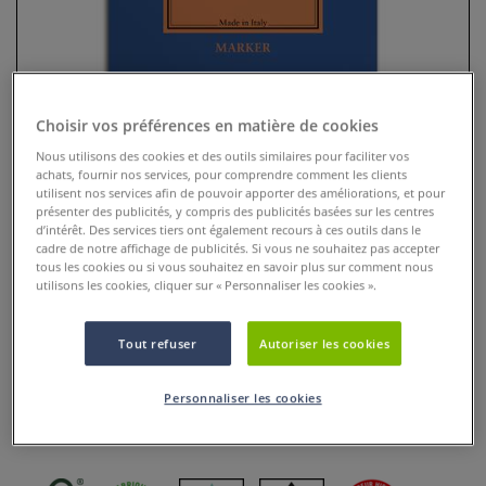
Choisir vos préférences en matière de cookies
Nous utilisons des cookies et des outils similaires pour faciliter vos
achats, fournir nos services, pour comprendre comment les clients
utilisent nos services afin de pouvoir apporter des améliorations, et pour
présenter des publicités, y compris des publicités basées sur les centres
d’intérêt. Des services tiers ont également recours à ces outils dans le
cadre de notre affichage de publicités. Si vous ne souhaitez pas accepter
Papier 1264 Fabriano Marker
tous les cookies ou si vous souhaitez en savoir plus sur comment nous
utilisons les cookies, cliquer sur « Personnaliser les cookies ».
Layout
0 Commentaires
Tout refuser
Autoriser les cookies
le papier 1264 fabriano Marker Layout à la fois lisse et
Personnaliser les cookies
transparent offre une barrière contre la pénétration de
l’encre, pour des tracés nets et précis.
Plus