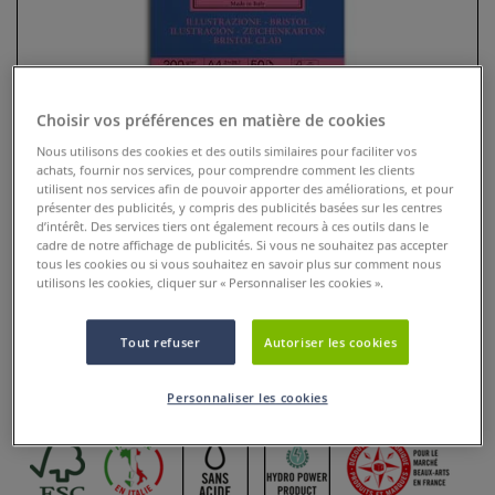
Choisir vos préférences en matière de cookies
Nous utilisons des cookies et des outils similaires pour faciliter vos
achats, fournir nos services, pour comprendre comment les clients
utilisent nos services afin de pouvoir apporter des améliorations, et pour
présenter des publicités, y compris des publicités basées sur les centres
d’intérêt. Des services tiers ont également recours à ces outils dans le
cadre de notre affichage de publicités. Si vous ne souhaitez pas accepter
tous les cookies ou si vous souhaitez en savoir plus sur comment nous
Papier 1264 Fabriano Bristol
utilisons les cookies, cliquer sur « Personnaliser les cookies ».
0 Commentaires
Tout refuser
Autoriser les cookies
le papier Bristol extra lisse de Fabriano 1264 offre une
surface d’un blanc éclatant
Plus
Personnaliser les cookies