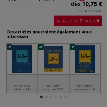
dès
10,75 €
Prix TTC
Info frais
.
Acheter ce Produit
Ces articles pourraient également vous
intéresser
Papier 1264
Bloc collé
Bloc spiralé
Fabriano Mix
esquisse 1264
esquisse 1264
F
Média
Fabriano
Fabriano