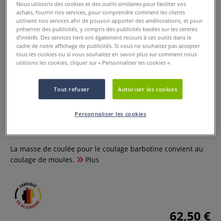
Nous utilisons des cookies et des outils similaires pour faciliter vos
achats, fournir nos services, pour comprendre comment les clients
utilisent nos services afin de pouvoir apporter des améliorations, et pour
présenter des publicités, y compris des publicités basées sur les centres
d’intérêt. Des services tiers ont également recours à ces outils dans le
cadre de notre affichage de publicités. Si vous ne souhaitez pas accepter
tous les cookies ou si vous souhaitez en savoir plus sur comment nous
utilisons les cookies, cliquer sur « Personnaliser les cookies ».
Tout refuser
Autoriser les cookies
Masse liquide pour le coulage
barbotine
Personnaliser les cookies
2 Commentaires
La masse de coulée pour le coulage barbotine convient au
coulage de moules.
Plus
62,50 €