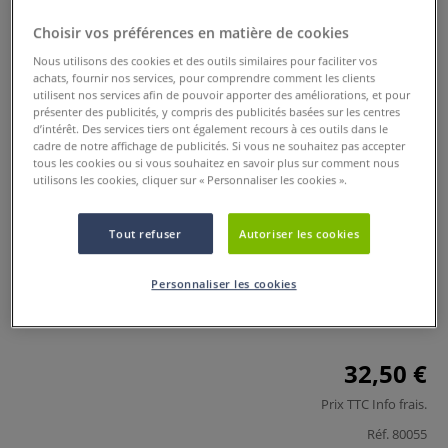
Choisir vos préférences en matière de cookies
Nous utilisons des cookies et des outils similaires pour faciliter vos
achats, fournir nos services, pour comprendre comment les clients
utilisent nos services afin de pouvoir apporter des améliorations, et pour
présenter des publicités, y compris des publicités basées sur les centres
d’intérêt. Des services tiers ont également recours à ces outils dans le
cadre de notre affichage de publicités. Si vous ne souhaitez pas accepter
tous les cookies ou si vous souhaitez en savoir plus sur comment nous
utilisons les cookies, cliquer sur « Personnaliser les cookies ».
Lot de 30 pinceaux soies de porc
Tout refuser
Autoriser les cookies
0 Commentaires
Ce lot de 30 pinceaux est idéal pour une utilisation
Personnaliser les cookies
intensive en milieu scolaire, stages artistiques et ateliers de
peinture.
Plus
32,50 €
Prix TTC
Info frais
.
Réf.
80055