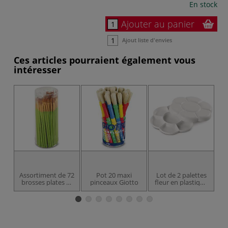
En stock
Ajouter au panier
Ajout liste d'envies
Ces articles pourraient également vous
intéresser
Assortiment de 72
Pot 20 maxi
Lot de 2 palettes
Br
brosses plates et
pinceaux Giotto
fleur en plastique
rondes en ﬁ bres
fin O'Color
synthétiques
O'COLOR