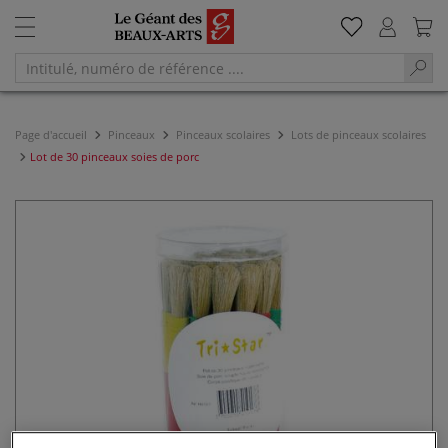
Page d'accueil
Pinceaux
Pinceaux scolaires
Lots de pinceaux scolaires
Lot de 30 pinceaux soies de porc