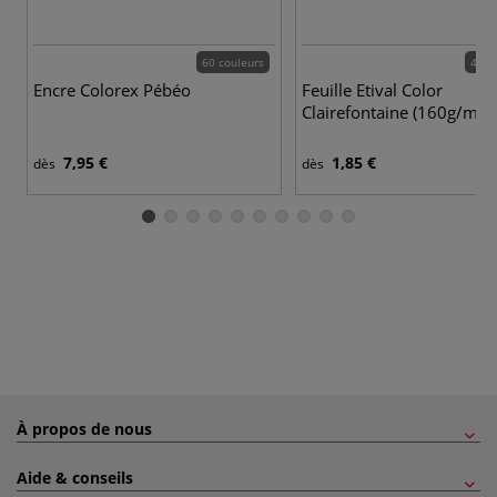
60 couleurs
44 c
Encre Colorex Pébéo
Feuille Etival Color
Clairefontaine (160g/m²)
7,95 €
1,85 €
dès
dès
À propos de nous
Aide & conseils