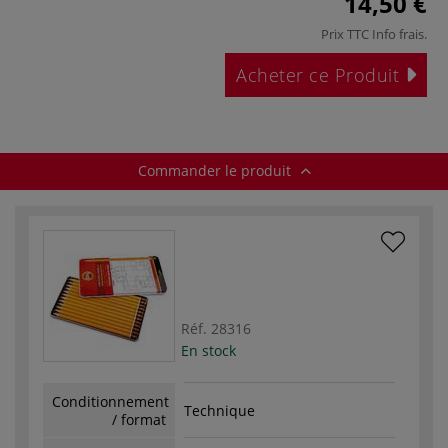
14,50 €
Prix TTC
Info frais
.
Acheter ce Produit
Commander le produit
Réf.
28316
En stock
Conditionnement
Technique
/ format