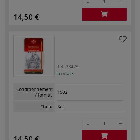
-
+
14,50 €
Réf.
28475
En stock
Conditionnement
1502
/ format
Choix
Set
-
+
14,50 €