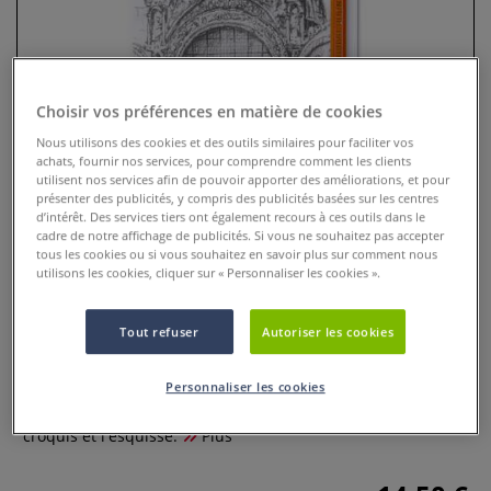
Choisir vos préférences en matière de cookies
Nous utilisons des cookies et des outils similaires pour faciliter vos
achats, fournir nos services, pour comprendre comment les clients
utilisent nos services afin de pouvoir apporter des améliorations, et pour
présenter des publicités, y compris des publicités basées sur les centres
d’intérêt. Des services tiers ont également recours à ces outils dans le
cadre de notre affichage de publicités. Si vous ne souhaitez pas accepter
tous les cookies ou si vous souhaitez en savoir plus sur comment nous
Coffret de 12 crayons à papier -
utilisons les cookies, cliquer sur « Personnaliser les cookies ».
Koh-I-Noor
Tout refuser
Autoriser les cookies
5 Commentaires
Crayons graphite 1500 Koh-I-Noor en coffret métal de 12.
Personnaliser les cookies
Trois assortiments de duretés pour le dessin technique, le
croquis et l'esquisse.
Plus