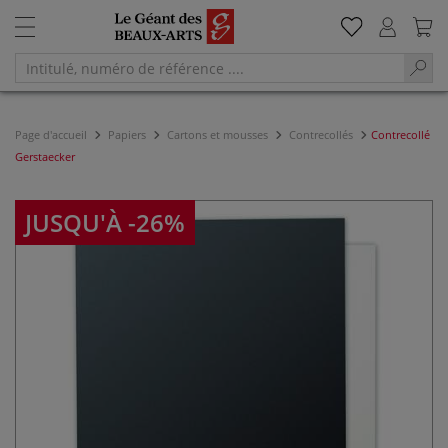
Page d'accueil
Papiers
Cartons et mousses
Contrecollés
Contrecollé
Gerstaecker
JUSQU'À -26%