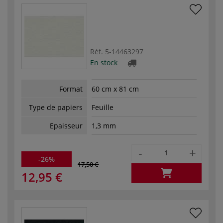
Réf.
5-14463297
En stock
Format
60 cm x 81 cm
Type de papiers
Feuille
Epaisseur
1,3 mm
-
+
-26%
17,50 €
12,95 €