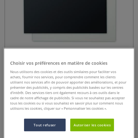
Contrecollé Gerstaecker
Choisir vos préférences en matière de cookies
Nous utilisons des cookies et des outils similaires pour faciliter vos
2 Commentaires
achats, fournir nos services, pour comprendre comment les clients
utilisent nos services afin de pouvoir apporter des améliorations, et pour
Format 60 x 81 cm ou 81 x 120 cm. Fabriqué sans acide.
présenter des publicités, y compris des publicités basées sur les centres
100% cellulose purifiée. Ame noire. Epaisseur 1,4 mm.
d’intérêt. Des services tiers ont également recours à ces outils dans le
Commande minimale : 5 cartons.
Plus
cadre de notre affichage de publicités. Si vous ne souhaitez pas accepter
tous les cookies ou si vous souhaitez en savoir plus sur comment nous
utilisons les cookies, cliquer sur « Personnaliser les cookies ».
17,50 €
dès
12,95 €
Tout refuser
Autoriser les cookies
Prix TTC
Info frais
.