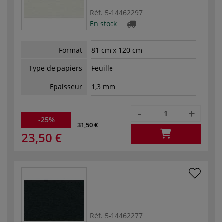
Réf.
5-14462297
En stock
Format
81 cm x 120 cm
Type de papiers
Feuille
Epaisseur
1,3 mm
-
+
-25%
31,50 €
23,50 €
Réf.
5-14462277