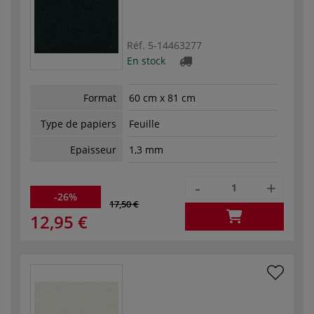
Réf.
5-14463277
En stock
Format
60 cm x 81 cm
Type de papiers
Feuille
Epaisseur
1,3 mm
-
+
-26%
17,50 €
12,95 €