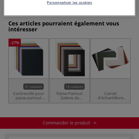
Personnaliser les cookies
Acheter ce Produit
Ces articles pourraient également vous
intéresser
-27%
31 couleurs
14 couleurs
Contrecollé pour
Passe-Partout
Carnet
passe-partout
Galerie de
d'échantillons
Gerstaecker
Crescent
Gerstaecker pour
passe-partout
Galerie
Commander le produit