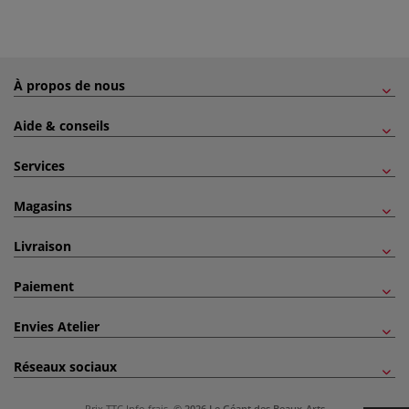
À propos de nous
Aide & conseils
Services
Magasins
Livraison
Paiement
Envies Atelier
Réseaux sociaux
Prix TTC
Info frais
.
© 2026 Le Géant des Beaux-Arts