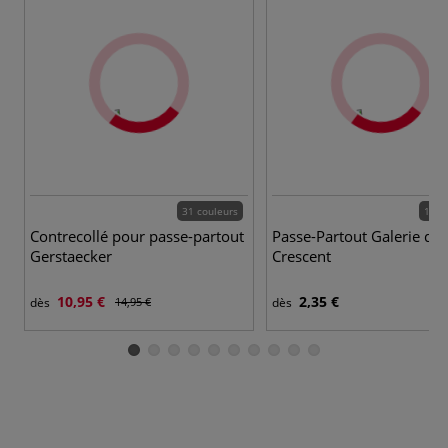
31 couleurs
14 c
Contrecollé pour passe-partout
Passe-Partout Galerie de
Gerstaecker
Crescent
10,95 €
2,35 €
dès
14,95 €
dès