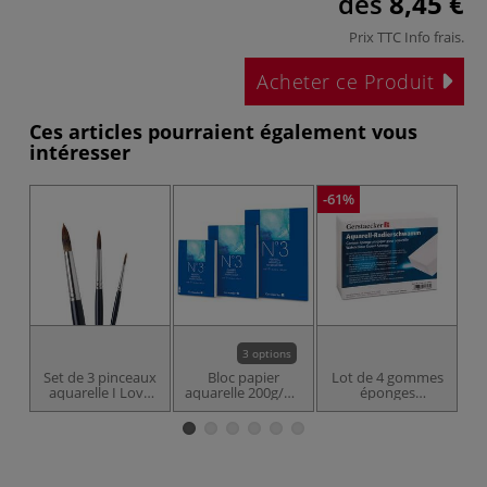
dès
8,45 €
Prix TTC
Info frais
.
Acheter ce Produit
Ces articles pourraient également vous
intéresser
-61%
3 options
Set de 3 pinceaux
Bloc papier
Lot de 4 gommes
aquarelle I Love
aquarelle 200g/m²
éponges
Art
N°3 Gerstaecker
magiques pour
aquarelle