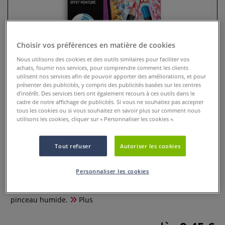
Choisir vos préférences en matière de cookies
Nous utilisons des cookies et des outils similaires pour faciliter vos
achats, fournir nos services, pour comprendre comment les clients
utilisent nos services afin de pouvoir apporter des améliorations, et pour
présenter des publicités, y compris des publicités basées sur les centres
d’intérêt. Des services tiers ont également recours à ces outils dans le
cadre de notre affichage de publicités. Si vous ne souhaitez pas accepter
tous les cookies ou si vous souhaitez en savoir plus sur comment nous
utilisons les cookies, cliquer sur « Personnaliser les cookies ».
Coffrets Intensity aquarellables
Bic
Tout refuser
Autoriser les cookies
0 Commentaires
Personnaliser les cookies
Le crayon aquarellable Bic® Intensity est idéal pour
dessiner, colorier et même créer un effet peinture avec un
pinceau humide.
Plus