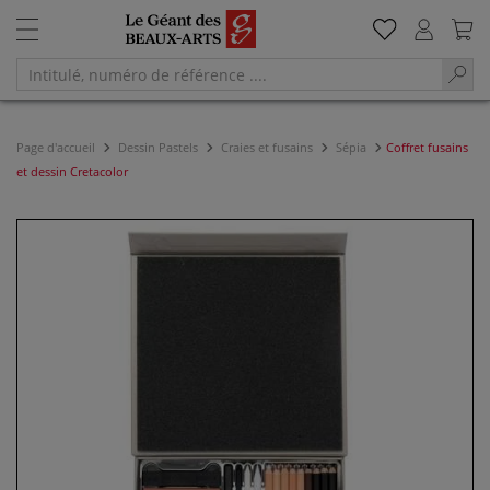
Page d'accueil
Dessin Pastels
Craies et fusains
Sépia
Coffret fusains
et dessin Cretacolor