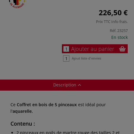
226,50 €
Prix TTC
Info frais
.
Réf.
23257
En stock
Ajouter au panier
Ajout liste d'envies
Description
Ce
Coffret en bois de 5 pinceaux
est idéal pour
l'
aquarelle.
Contenu
:
2 pinceaux en poils de martre rouge des tailles 2 et