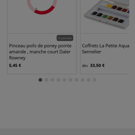
3 pointes
3
Pinceau poils de poney pointe
Coffrets La Petite Aquarel
amande , manche court Daler
Sennelier
Rowney
5,45 €
33,50 €
dès