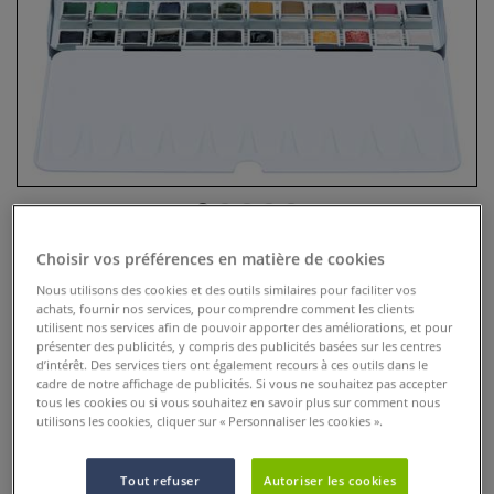
Choisir vos préférences en matière de cookies
Coffret métal Van Gogh - 48 1/2
Nous utilisons des cookies et des outils similaires pour faciliter vos
godets
achats, fournir nos services, pour comprendre comment les clients
utilisent nos services afin de pouvoir apporter des améliorations, et pour
présenter des publicités, y compris des publicités basées sur les centres
0 Commentaires
d’intérêt. Des services tiers ont également recours à ces outils dans le
cadre de notre affichage de publicités. Si vous ne souhaitez pas accepter
Coffret en métal de 48 demi-godets d´aquarelle van Gogh
tous les cookies ou si vous souhaitez en savoir plus sur comment nous
avec une palette amovible et de la place dans le couvercle
utilisons les cookies, cliquer sur « Personnaliser les cookies ».
pour de nombreux mélanges.
Plus
Tout refuser
Autoriser les cookies