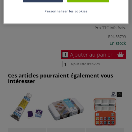
Personnaliser les cookies
114,50 €
Prix TTC
Info frais
.
Réf.
55799
En stock
Ajouter au panier
Ajout liste d'envies
Ces articles pourraient également vous
intéresser