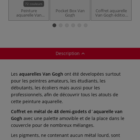
72 couleurs
Peinture
Pocket Box Van
Coffret aquarelle
aquarelle Van
Gogh
Van Gogh édition
Gogh de Royal
spéciale 12 1/2
Talens
godets
Description
Les
aquarelles Van Gogh
ont été developées surtout
pour les peintres amateurs, les étudiants, les
débutants, les écoliers mais aussi pour les
professionnels, afin de découvrir tous les atouts de
cette peinture aquarelle.
Coffret en métal de 48 demi-godets d´aquarelle van
Gogh
avec une palette amovible et de la place dans le
couvercle pour de nombreux mélanges.
Les pigments, ne contenant aucun métal lourd, sont