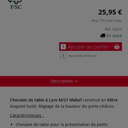
25,95 €
Prix TTC
Info frais
.
Réf.
23272
En stock
Ajouter au panier
Ajout liste d'envies
Description
Chevalet de table à Lyre M/21 Mabef
construit en
hêtre
évaporé huilé. Réglage de la hauteur du porte-châssis.
Caractéristiques :
Chevalet de table pour la présentation de petits