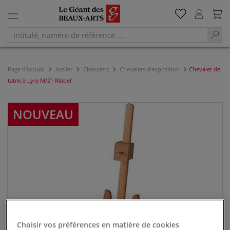
Page d'accueil
Atelier
Chevalets
Chevalets d'exposition
Chevalet de
table à Lyre M/21 Mabef
NOUVEAU
Choisir vos préférences en matière de cookies