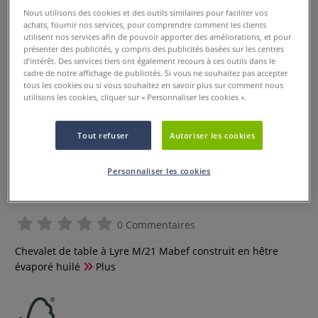
Nous utilisons des cookies et des outils similaires pour faciliter vos
achats, fournir nos services, pour comprendre comment les clients
utilisent nos services afin de pouvoir apporter des améliorations, et pour
présenter des publicités, y compris des publicités basées sur les centres
d’intérêt. Des services tiers ont également recours à ces outils dans le
cadre de notre affichage de publicités. Si vous ne souhaitez pas accepter
tous les cookies ou si vous souhaitez en savoir plus sur comment nous
utilisons les cookies, cliquer sur « Personnaliser les cookies ».
Tout refuser
Autoriser les cookies
Chevalet de table à Lyre M/21
Personnaliser les cookies
Mabef
0 Commentaires
Chevalet de table à Lyre M/21 Mabef construit en hêtre
évaporé huilé
Plus