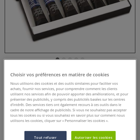
Choisir vos préférences en matière de cookies
Coffret peinture huile Blockx
Nous utilisons des cookies et des outils similaires pour faciliter vos
achats, fournir nos services, pour comprendre comment les clients
1 Commentaire
utilisent nos services afin de pouvoir apporter des améliorations, et pour
présenter des publicités, y compris des publicités basées sur les centres
Bleu d’Outremer naturel, le Lapis Lazuli est extrait d’une
d’intérêt. Des services tiers ont également recours à ces outils dans le
roche et doit sa couleur à la Lazurite minérale.
Plus
cadre de notre affichage de publicités. Si vous ne souhaitez pas accepter
tous les cookies ou si vous souhaitez en savoir plus sur comment nous
utilisons les cookies, cliquer sur « Personnaliser les cookies ».
Tout refuser
Autoriser les cookies