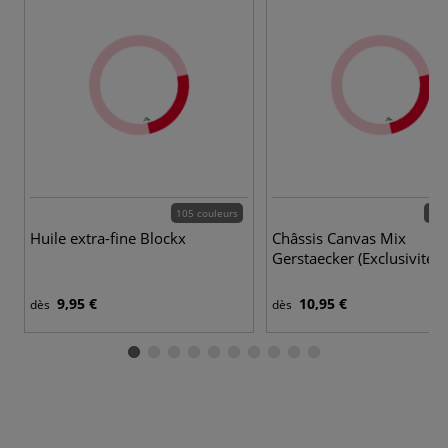
105 couleurs
40 
Huile extra-fine Blockx
Châssis Canvas Mix
Gerstaecker (Exclusivité)
9,95 €
10,95 €
dès
dès