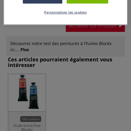
dès
84,50 €
Personnaliser les cookies
Prix TTC
Info frais
.
Acheter ce Produit
Découvrez notre test des peintures à l'huiles Blockx
ici....
Plus
Ces articles pourraient également vous
intéresser
105 couleurs
Huile extra-fine
Blockx