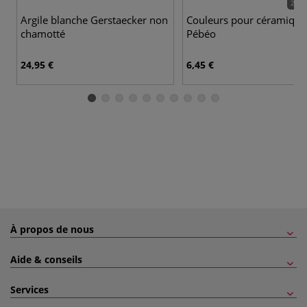
28 c
Argile blanche Gerstaecker non
Couleurs pour céramique
chamotté
Pébéo
24,95 €
6,45 €
À propos de nous
Aide & conseils
Services