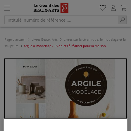
Page d'accueil
Livres Beaux-Arts
Livres sur la céramique, le modelage et la
sculpture
Argile & modelage - 15 objets à réaliser pour la maison