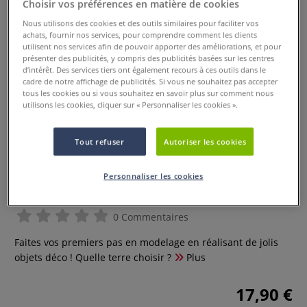
Choisir vos préférences en matière de cookies
Nous utilisons des cookies et des outils similaires pour faciliter vos
achats, fournir nos services, pour comprendre comment les clients
utilisent nos services afin de pouvoir apporter des améliorations, et pour
présenter des publicités, y compris des publicités basées sur les centres
d’intérêt. Des services tiers ont également recours à ces outils dans le
cadre de notre affichage de publicités. Si vous ne souhaitez pas accepter
tous les cookies ou si vous souhaitez en savoir plus sur comment nous
utilisons les cookies, cliquer sur « Personnaliser les cookies ».
Tout refuser
Autoriser les cookies
Argile & modelage - 15 objets à
Personnaliser les cookies
réaliser pour la maison
0 Commentaires
Faites vos premiers pas en modelage en réalisant de jolis
objets déco ! Quelle terre choisir ?
Plus
17,90 €