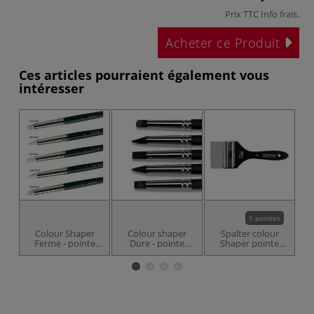
Prix TTC
Info frais
.
Acheter ce Produit
Ces articles pourraient également vous
intéresser
5 pointes
Colour Shaper
Colour shaper
Spalter colour
Ferme - pointe
Dure - pointe
Shaper pointe
grise
noire
plate en silicone