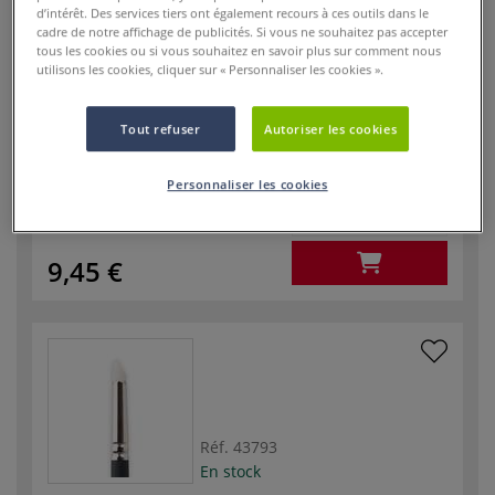
d’intérêt. Des services tiers ont également recours à ces outils dans le
cadre de notre affichage de publicités. Si vous ne souhaitez pas accepter
tous les cookies ou si vous souhaitez en savoir plus sur comment nous
Réf.
43792
utilisons les cookies, cliquer sur « Personnaliser les cookies ».
En stock
Tout refuser
Autoriser les cookies
Conditionnement
Taille 0 - Pointe ronde
/ format
concave
Personnaliser les cookies
-
+
9,45 €
Réf.
43793
En stock