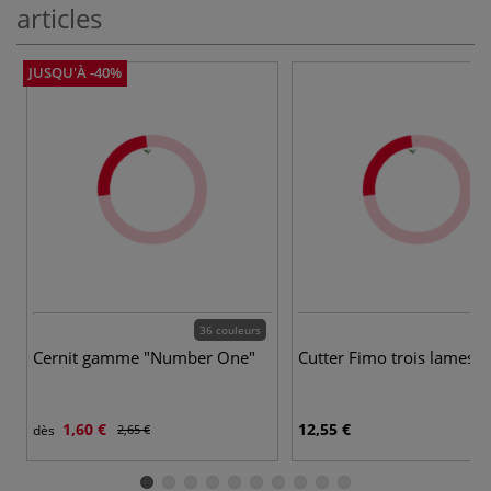
articles
JUSQU'À -40%
36 couleurs
Cernit gamme "Number One"
Cutter Fimo trois lames
1,60 €
12,55 €
dès
2,65 €