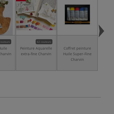
couleurs
62 couleurs
Huile
Peinture Aquarelle
Coffret peinture
Coffr
Charvin
extra-fine Charvin
Huile Super-Fine
aquar
Charvin