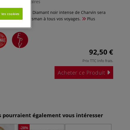
0 Commentaires
le mini collection Diamant noir intense de Charvin sera
 les cookies
 le véritable talisman à tous vos voyages.
Plus
92,50 €
Prix TTC
Info frais
.
Acheter ce Produit
es pourraient également vous intéresser
-28%
-26%