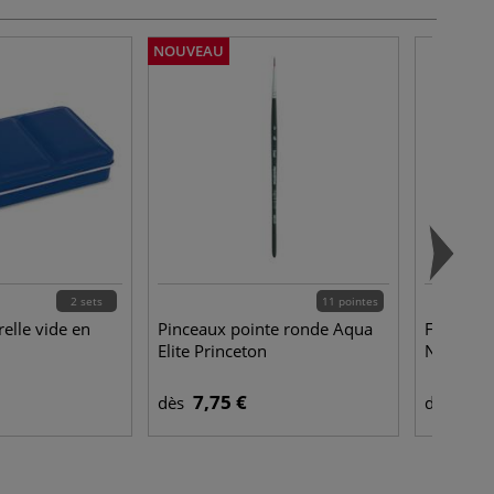
NOUVEAU
2 sets
11 pointes
relle vide en
Pinceaux pointe ronde Aqua
Fluide à
Elite Princeton
Newton
7,75 €
12,
dès
dès