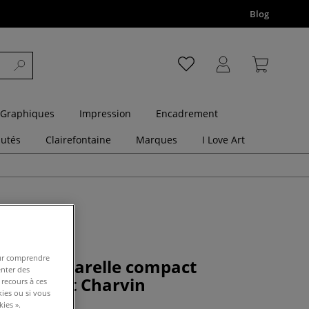
Blog
 Graphiques
Impression
Encadrement
utés
Clairefontaine
Marques
I Love Art
pour comprendre
nture aquarelle compact
enter des
n Diamant Charvin
 recours à ces
kies ou si vous
ies ».