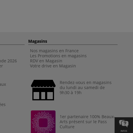
Magasins
Nos magasins en France
Les Promotions en magasins
nde 202
6
RDV en Magasin
er
Votre drive en Magasin
Rendez-vous en magasins
aux
du lundi au samedi de
9h30 à 19h
ées
1er partenaire 100% Beaux-
Arts présent sur le Pass
Culture
INFOS