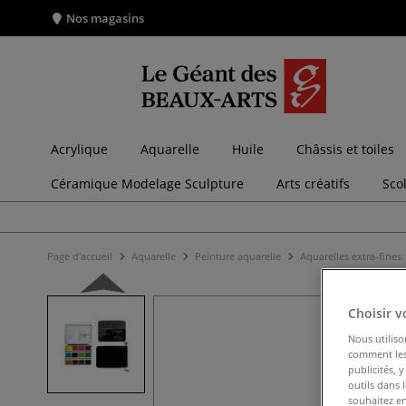
Nos magasins
Acrylique
Aquarelle
Huile
Châssis et toiles
Céramique Modelage Sculpture
Arts créatifs
Sco
Page d'accueil
Aquarelle
Peinture aquarelle
Aquarelles extra-fines
Choisir v
Nous utiliso
comment les 
publicités, 
outils dans 
souhaitez en