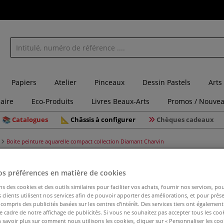
Papiers
Atelier
Pinceaux
Dessin Pastels
Arts
laire
Eco-Produits
Livres Beaux-Arts
Promos / Nouvea
Catalogues
Châssis à configurer
Chèques cadeaux
Boite peinture aquarelle compact collection Diamant Charvin
os préférences en matière de cookies
ns des cookies et des outils similaires pour faciliter vos achats, fournir nos services, 
Boite pei
clients utilisent nos services afin de pouvoir apporter des améliorations, et pour prés
collectio
y compris des publicités basées sur les centres d’intérêt. Des services tiers ont également
le cadre de notre affichage de publicités. Si vous ne souhaitez pas accepter tous les coo
 savoir plus sur comment nous utilisons les cookies, cliquer sur « Personnaliser les cook