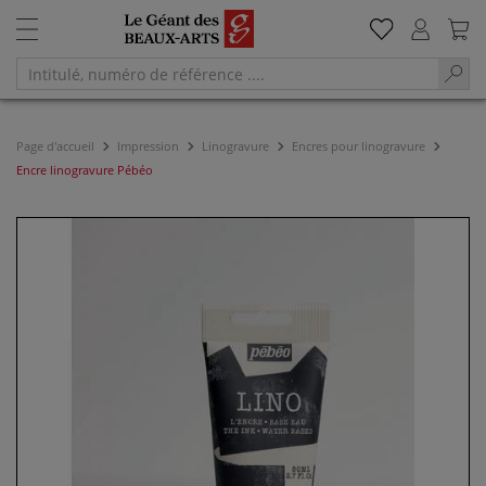
Page d'accueil
Impression
Linogravure
Encres pour linogravure
Encre linogravure Pébéo