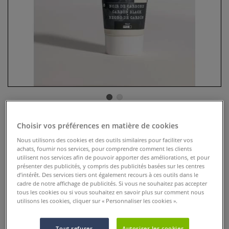
Encre linogravure Pébéo
Choisir vos préférences en matière de cookies
Nous utilisons des cookies et des outils similaires pour faciliter vos
0 Commentaires
achats, fournir nos services, pour comprendre comment les clients
utilisent nos services afin de pouvoir apporter des améliorations, et pour
présenter des publicités, y compris des publicités basées sur les centres
Encre linogravure Pébéo
Plus
d’intérêt. Des services tiers ont également recours à ces outils dans le
cadre de notre affichage de publicités. Si vous ne souhaitez pas accepter
dès
10,95 €
tous les cookies ou si vous souhaitez en savoir plus sur comment nous
utilisons les cookies, cliquer sur « Personnaliser les cookies ».
Prix TTC
Info frais
.
Tout refuser
Autoriser les cookies