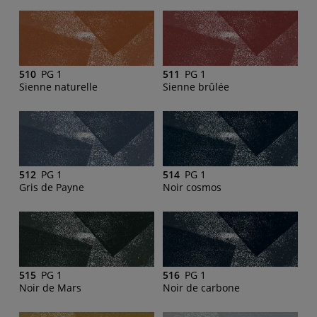
510
PG 1
511
PG 1
Sienne naturelle
Sienne brûlée
512
PG 1
514
PG 1
Gris de Payne
Noir cosmos
515
PG 1
516
PG 1
Noir de Mars
Noir de carbone