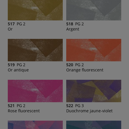
517
PG 2
518
PG 2
Or
Argent
519
PG 2
520
PG 2
Or antique
Orange fluorescent
521
PG 2
522
PG 3
Rose fluorescent
Duochrome jaune-violet