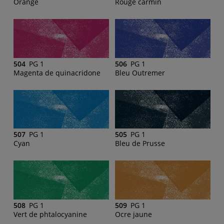
Orange
Rouge carmin
504
PG 1
506
PG 1
Magenta de quinacridone
Bleu Outremer
507
PG 1
505
PG 1
Cyan
Bleu de Prusse
508
PG 1
509
PG 1
Vert de phtalocyanine
Ocre jaune