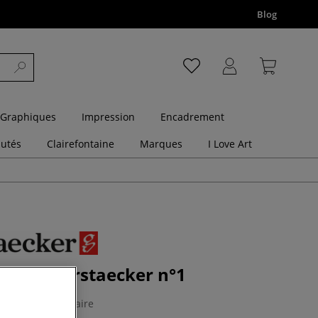
Blog
 Graphiques
Impression
Encadrement
utés
Clairefontaine
Marques
I Love Art
dessin Gerstaecker n°1
1 Commentaire