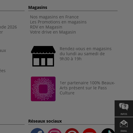
Magasins
Nos magasins en France
Les Promotions en magasins
nde 202
6
RDV en Magasin
er
Votre drive en Magasin
Rendez-vous en magasins
aux
du lundi au samedi de
9h30 à 19h
ées
1er partenaire 100% Beaux-
Arts présent sur le Pass
Culture
INFOS
Réseaux sociaux
EMAIL