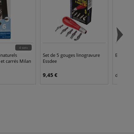
4 sets
 naturels
Set de 5 gouges linogravure
Encre Aq
 et carrés Milan
Essdee
9,45 €
13,
dès