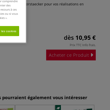
pour comprendre
roposée par Gerstaecker pour vos réalisations en
enter des
es.
Plus
 recours à ces
kies ou si vous
ies ».
 les cookies
dès
10,95 €
Prix TTC
Info frais
.
Acheter ce Produit
es pourraient également vous intéresser