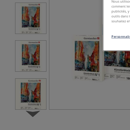
Nous utiliso
comment les 
publicités, 
outils dans 
souhaitez en
Personnalis