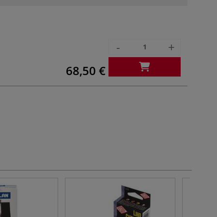
-
+
68,50 €