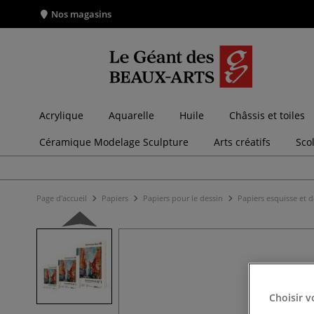
Nos magasins
Acrylique
Aquarelle
Huile
Châssis et toiles
Céramique Modelage Sculpture
Arts créatifs
Sco
Page d'accueil
Papiers
Papiers pour le dessin
Papiers esquisse et 
Choisir v