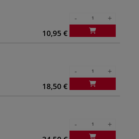
-
+
10,95 €
-
+
18,50 €
-
+