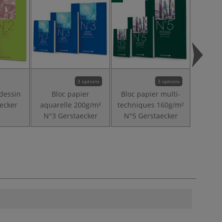
3 options
3 options
 dessin
Bloc papier
Bloc papier multi-
Bloc N
ecker
aquarelle 200g/m²
techniques 160g/m²
Ge
N°3 Gerstaecker
N°5 Gerstaecker