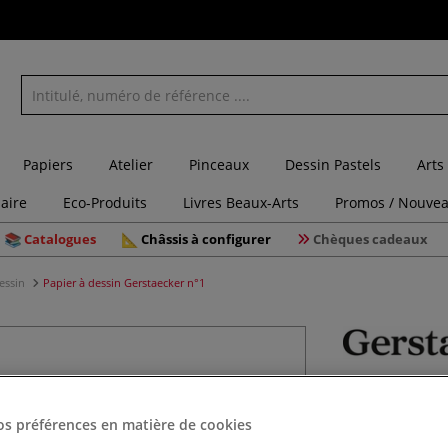
Papiers
Atelier
Pinceaux
Dessin Pastels
Arts
laire
Eco-Produits
Livres Beaux-Arts
Promos / Nouvea
Catalogues
Châssis à configurer
Chèques cadeaux
dessin
Papier à dessin Gerstaecker n°1
Papier à 
os préférences en matière de cookies