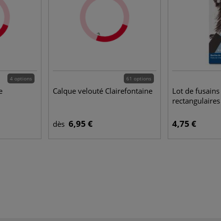
4 options
61 options
e
Calque velouté Clairefontaine
Lot de fusains
rectangulaires
6,95 €
4,75 €
dès