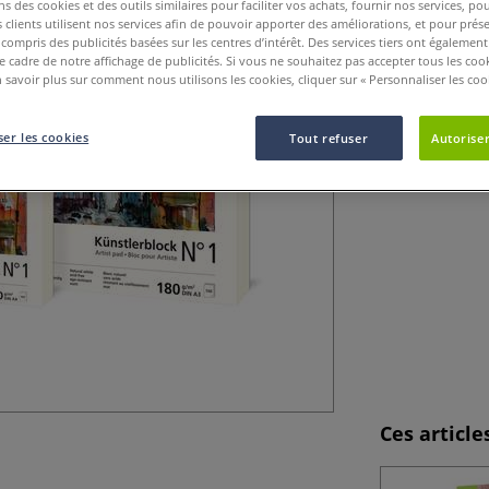
ns des cookies et des outils similaires pour faciliter vos achats, fournir nos services, 
Nouvelle gamme p
clients utilisent nos services afin de pouvoir apporter des améliorations, et pour prés
techniques sèch
y compris des publicités basées sur les centres d’intérêt. Des services tiers ont également
le cadre de notre affichage de publicités. Si vous ne souhaitez pas accepter tous les coo
 savoir plus sur comment nous utilisons les cookies, cliquer sur « Personnaliser les cook
er les cookies
Tout refuser
Autoriser
Ces articl