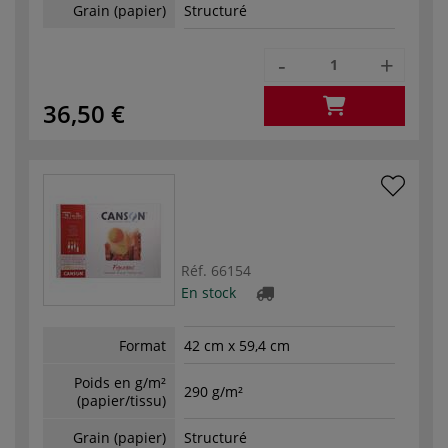
Grain (papier)
Structuré
-
+
36,50 €
Réf.
66154
En stock
Format
42 cm x 59,4 cm
Poids en g/m²
290 g/m²
(papier/tissu)
Grain (papier)
Structuré