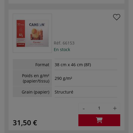
Réf.
66153
En stock
Format
38 cm x 46 cm (8F)
Poids en g/m²
290 g/m²
(papier/tissu)
Grain (papier)
Structuré
-
+
31,50 €