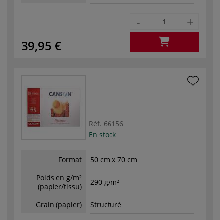
-
+
39,95 €
Réf.
66156
En stock
Format
50 cm x 70 cm
Poids en g/m²
290 g/m²
(papier/tissu)
Grain (papier)
Structuré