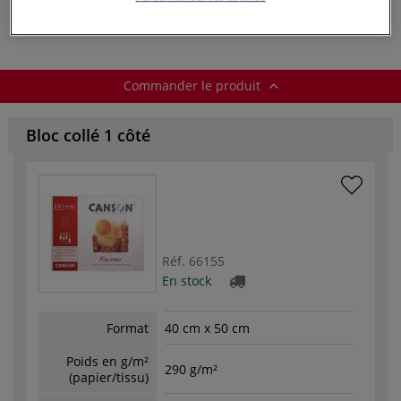
Commander le produit
Bloc collé 1 côté
Réf.
66155
En stock
Format
40 cm x 50 cm
Poids en g/m²
290 g/m²
(papier/tissu)