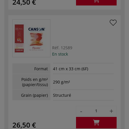
24,50 €
Réf.
12589
En stock
Format
41 cm x 33 cm (6F)
Poids en g/m²
290 g/m²
(papier/tissu)
Grain (papier)
Structuré
-
+
26,50 €