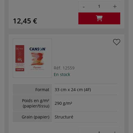
-
+
12,45 €
Réf.
12559
En stock
Format
33 cm x 24 cm (4F)
Poids en g/m²
290 g/m²
(papier/tissu)
Grain (papier)
Structuré
-
+