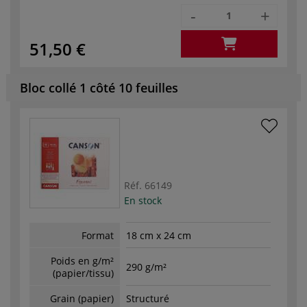
-
+
51,50 €
Bloc collé 1 côté 10 feuilles
Réf.
66149
En stock
Format
18 cm x 24 cm
Poids en g/m²
290 g/m²
(papier/tissu)
Grain (papier)
Structuré