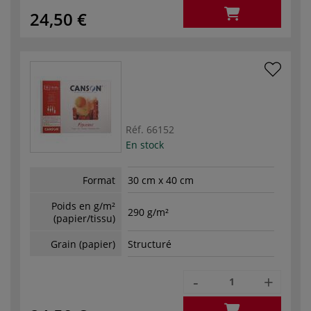
24,50 €
Réf.
66152
En stock
Format
30 cm x 40 cm
Poids en g/m²
290 g/m²
(papier/tissu)
Grain (papier)
Structuré
-
+