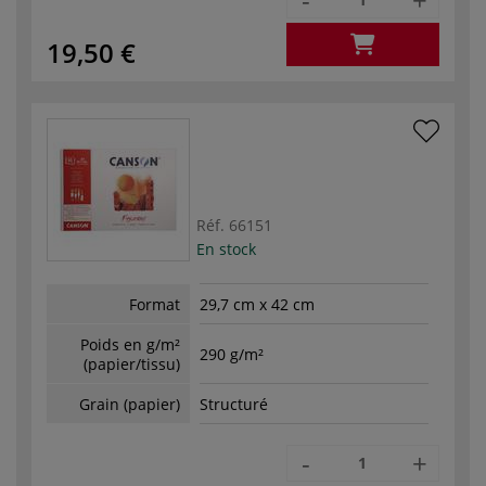
19,50 €
Réf.
66151
En stock
Format
29,7 cm x 42 cm
Poids en g/m²
290 g/m²
(papier/tissu)
Grain (papier)
Structuré
-
+