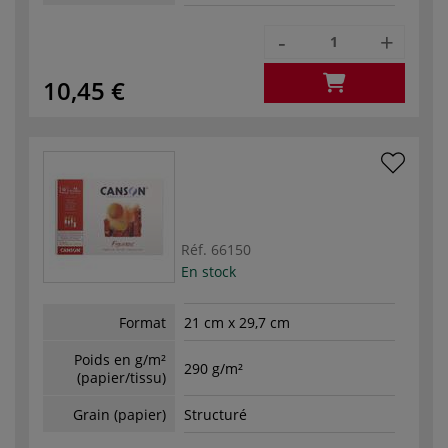
-
+
10,45 €
Réf.
66150
En stock
Format
21 cm x 29,7 cm
Poids en g/m²
290 g/m²
(papier/tissu)
Grain (papier)
Structuré