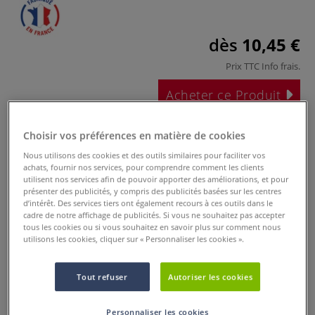
dès
10,45 €
Prix TTC
Info frais
.
Acheter ce Produit
Ces articles pourraient également vous
Choisir vos préférences en matière de cookies
intéresser
Nous utilisons des cookies et des outils similaires pour faciliter vos
achats, fournir nos services, pour comprendre comment les clients
utilisent nos services afin de pouvoir apporter des améliorations, et pour
présenter des publicités, y compris des publicités basées sur les centres
d’intérêt. Des services tiers ont également recours à ces outils dans le
cadre de notre affichage de publicités. Si vous ne souhaitez pas accepter
tous les cookies ou si vous souhaitez en savoir plus sur comment nous
utilisons les cookies, cliquer sur « Personnaliser les cookies ».
3 options
Tout refuser
Autoriser les cookies
Bloc papier huile
Rouleau papier à
Papier à grain
Figueras
grain toilé Canson
toilé Figueras
Figueras®
Canson
Personnaliser les cookies