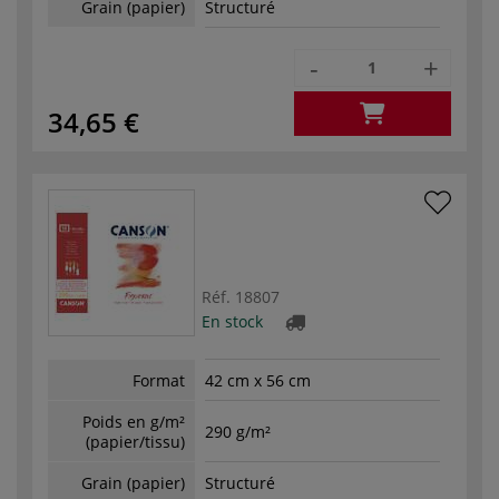
Grain (papier)
Structuré
-
+
34,65 €
Réf.
18807
En stock
Format
42 cm x 56 cm
Poids en g/m²
290 g/m²
(papier/tissu)
Grain (papier)
Structuré