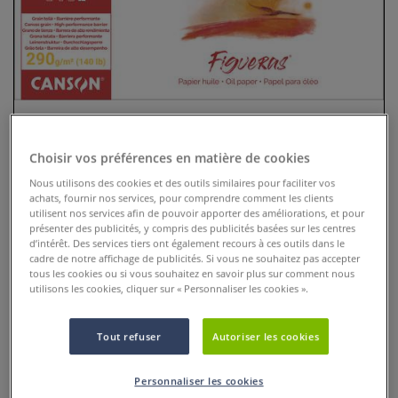
Choisir vos préférences en matière de cookies
Nous utilisons des cookies et des outils similaires pour faciliter vos
achats, fournir nos services, pour comprendre comment les clients
utilisent nos services afin de pouvoir apporter des améliorations, et pour
Bloc papier huile Figueras
présenter des publicités, y compris des publicités basées sur les centres
d’intérêt. Des services tiers ont également recours à ces outils dans le
6 Commentaires
cadre de notre affichage de publicités. Si vous ne souhaitez pas accepter
tous les cookies ou si vous souhaitez en savoir plus sur comment nous
utilisons les cookies, cliquer sur « Personnaliser les cookies ».
Les feuilles “blanc crème” à grain “toile de lin” de ce bloc
Canson collé aux quatre côtés ont été enduites deux fois
d’un encollage spécial, ce qui permet une absorption
Tout refuser
Autoriser les cookies
parfaite des couleurs à l’huile.
Plus
Personnaliser les cookies