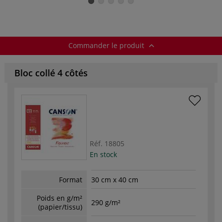
Commander le produit
Bloc collé 4 côtés
Réf.
18805
En stock
Format
30 cm x 40 cm
Poids en g/m²
290 g/m²
(papier/tissu)