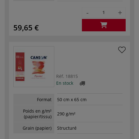
-
+
59,65 €
Réf.
18815
En stock
Format
50 cm x 65 cm
Poids en g/m²
290 g/m²
(papier/tissu)
Grain (papier)
Structuré