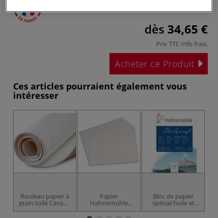
dès
34,65 €
Prix TTC
Info frais
.
Acheter ce Produit
Ces articles pourraient également vous
intéresser
Rouleau papier à
Papier
Bloc de papier
Bl
grain toilé Canson
Hahnemühle
spécial huile et
Figueras®
spécial huile
acrylique
Hahnemühle