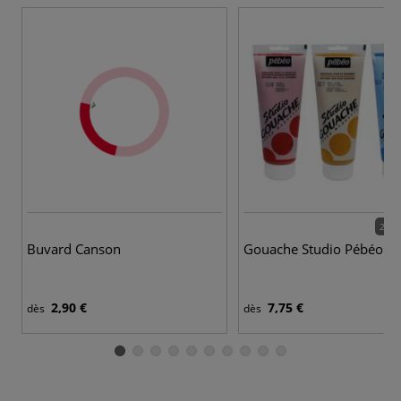
22 c
Buvard Canson
Gouache Studio Pébéo
2,90 €
7,75 €
dès
dès