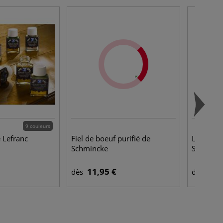
9 couleurs
 Lefranc
Fiel de boeuf purifié de
Liant co
Schmincke
Schminc
11,95 €
15,
dès
dès