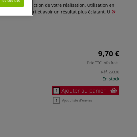
 les cookies
e, pour la protection de votre réalisation. Utilisation en
isoler le support et avoir un résultat plus éclatant. U
9,70 €
Prix TTC
Info frais
.
Réf.
29338
En stock
Ajouter au panier
Ajout liste d'envies