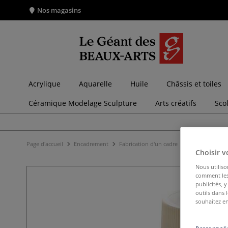
Nos magasins
Acrylique
Aquarelle
Huile
Châssis et toiles
Céramique Modelage Sculpture
Arts créatifs
Sco
Page d'accueil
Encadrement
Fabrication d'un cadre
Dorure du cad
Choisir v
Nous utiliso
comment les 
publicités, 
outils dans 
souhaitez en