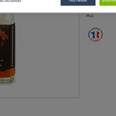
er les cookies
Tout refuser
Autoriser
Vernis sous-couch
sous-couche pour 
Plus