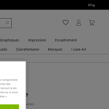
Blog
 Graphiques
Impression
Encadrement
utés
Clairefontaine
Marques
I Love Art
pour comprendre
enter des
 recours à ces
ous-couche
kies ou si vous
ies ».
0 Commentaires