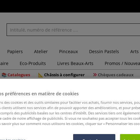
Papiers
Atelier
Pinceaux
Dessin Pastels
Arts
laire
Eco-Produits
Livres Beaux-Arts
Promos / Nouvea
Catalogues
Châssis à configurer
Chèques cadeaux
re
Vernis sous-couche
os préférences en matière de cookies
ns des cookies et des outils similaires pour faciliter vos achats, fournir nos services, 
clients utilisent nos services afin de pouvoir apporter des améliorations, et pour prés
y compris des publicités basées sur les centres d’intérêt. Des services tiers ont également
Vernis s
le cadre de notre affichage de publicités. Si vous ne souhaitez pas accepter tous les coo
 savoir plus sur comment nous utilisons les cookies, cliquer sur « Personnaliser les cook