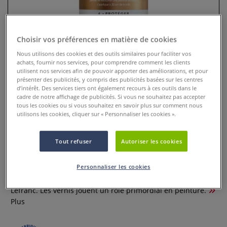
Choisir vos préférences en matière de cookies
Nous utilisons des cookies et des outils similaires pour faciliter vos
achats, fournir nos services, pour comprendre comment les clients
utilisent nos services afin de pouvoir apporter des améliorations, et pour
présenter des publicités, y compris des publicités basées sur les centres
d’intérêt. Des services tiers ont également recours à ces outils dans le
cadre de notre affichage de publicités. Si vous ne souhaitez pas accepter
tous les cookies ou si vous souhaitez en savoir plus sur comment nous
utilisons les cookies, cliquer sur « Personnaliser les cookies ».
Vernis à retoucher surfin satiné
en aérosol Lefranc Bourgeois
Tout refuser
Autoriser les cookies
0 Commentaires
Personnaliser les cookies
Vernis à retoucher et vernis de finition surfin en aérosol
Lefranc. Les vernis jouent un rôle primordial en peinture.
Plus