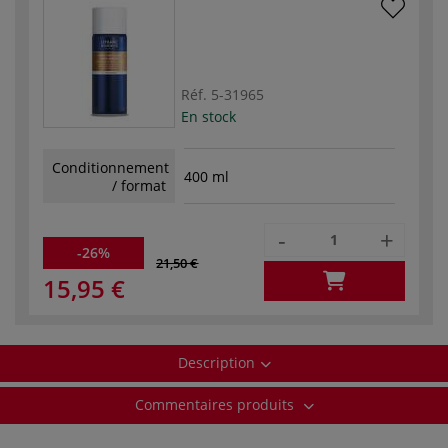
Réf.
5-31965
En stock
Conditionnement
400 ml
/ format
-
+
-26%
21,50 €
15,95 €
Description
Commentaires produits