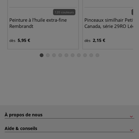
120 couleurs
15 
Peinture à l'huile extra-fine
Pinceaux similhair Petit-g
Rembrandt
Canada, série 29RO Léon
5,95 €
2,15 €
dès
dès
À propos de nous
Aide & conseils