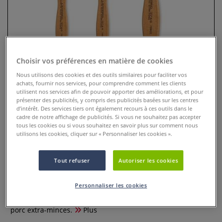
Choisir vos préférences en matière de cookies
Nous utilisons des cookies et des outils similaires pour faciliter vos
achats, fournir nos services, pour comprendre comment les clients
utilisent nos services afin de pouvoir apporter des améliorations, et pour
présenter des publicités, y compris des publicités basées sur les centres
d’intérêt. Des services tiers ont également recours à ces outils dans le
cadre de notre affichage de publicités. Si vous ne souhaitez pas accepter
Veinette soie, série 3740 PL -
tous les cookies ou si vous souhaitez en savoir plus sur comment nous
Léonard (pointe plate extra-
utilisons les cookies, cliquer sur « Personnaliser les cookies ».
mince)
Tout refuser
Autoriser les cookies
0 Commentaires
Personnaliser les cookies
Veinette soie, série 3740 : Pinceau permettant d'imiter les
aspérités et les pores du bois. Pointe plate large en soies de
porc extra-minces.
Plus