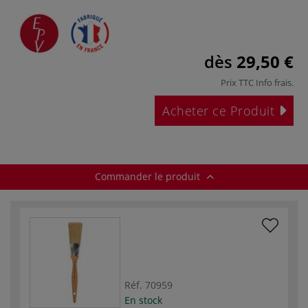
dès
29,50 €
Prix TTC
Info frais
.
Acheter ce Produit
Commander le produit
Réf.
70959
En stock