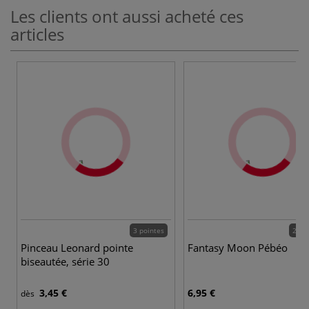
Les clients ont aussi acheté ces
articles
3 pointes
20 c
Pinceau Leonard pointe
Fantasy Moon Pébéo
biseautée, série 30
3,45 €
6,95 €
dès