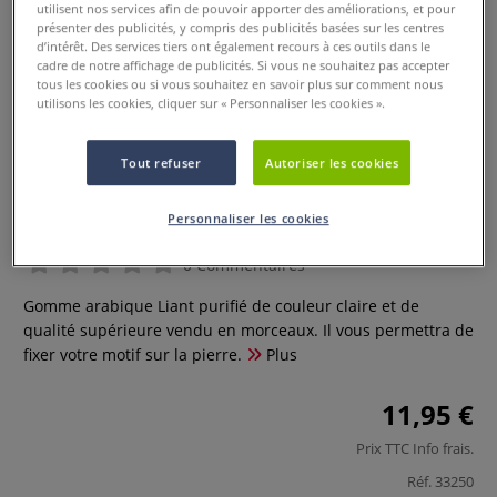
utilisent nos services afin de pouvoir apporter des améliorations, et pour
présenter des publicités, y compris des publicités basées sur les centres
d’intérêt. Des services tiers ont également recours à ces outils dans le
cadre de notre affichage de publicités. Si vous ne souhaitez pas accepter
tous les cookies ou si vous souhaitez en savoir plus sur comment nous
utilisons les cookies, cliquer sur « Personnaliser les cookies ».
Tout refuser
Autoriser les cookies
Gomme arabique
Personnaliser les cookies
0 Commentaires
Gomme arabique Liant purifié de couleur claire et de
qualité supérieure vendu en morceaux. Il vous permettra de
fixer votre motif sur la pierre.
Plus
11,95 €
Prix TTC
Info frais
.
Réf.
33250