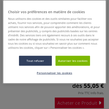
Choisir vos préférences en matière de cookies
Nous utilisons des cookies et des outils similaires pour faciliter vos
achats, fournir nos services, pour comprendre comment les clients
utilisent nos services afin de pouvoir apporter des améliorations, et pour
présenter des publicités, y compris des publicités basées sur les centres
d’intérêt. Des services tiers ont également recours à ces outils dans le
cadre de notre affichage de publicités. Si vous ne souhaitez pas accepter
tous les cookies ou si vous souhaitez en savoir plus sur comment nous
Vase sphérique en plâtre
utilisons les cookies, cliquer sur « Personnaliser les cookies ».
0 Commentaires
Tout refuser
Autoriser les cookies
Moule de coulage pour vases sphériques. Créez votre
propre vase en céramique.
Plus
Personnaliser les cookies
dès
55,05 €
Prix TTC
Info frais
.
Acheter ce Produit