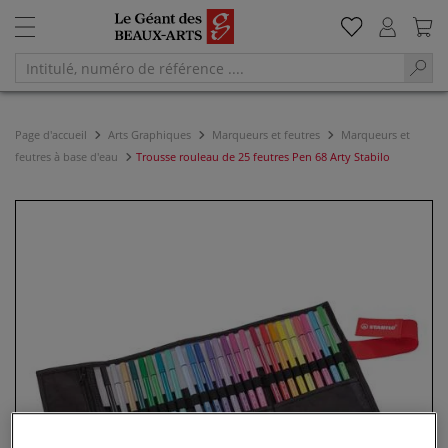
Page d'accueil
Arts Graphiques
Marqueurs et feutres
Marqueurs et
feutres à base d'eau
Trousse rouleau de 25 feutres Pen 68 Arty Stabilo