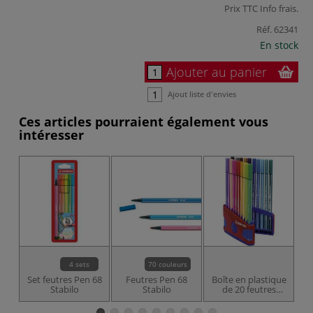
Prix TTC
Info frais
.
Réf.
62341
En stock
Ajouter au panier
Ajout liste d'envies
Ces articles pourraient également vous
intéresser
4 sets
70 couleurs
Set feutres Pen 68
Feutres Pen 68
Boîte en plastique
F
Stabilo
Stabilo
de 20 feutres
Stabilo