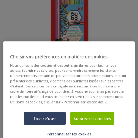
Choisir vos préférences en matière de cookies
Nous utilisons des cookies et des outils similaires pour faciliter vos
achats, fournir nos services, pour comprendre comment les clients
Set feutres Pen 68 Stabilo
utilisent nos services afin de pouvoir apporter des améliorations, et pour
présenter des publicités, y compris des publicités basées sur les centres
d’intérêt. Des services tiers ont également recours à ces outils dans le
0 Commentaires
cadre de notre affichage de publicités. Si vous ne souhaitez pas accepter
tous les cookies ou si vous souhaitez en savoir plus sur comment nous
Pointe ogive robuste d’1 mm d’épaisseur. Encre inodore à
utilisons les cookies, cliquer sur « Personnaliser les cookies ».
base d’eau. Très apprécié des illustrateurs professionnels,
ce grand classique offre des qualités remarquables pour le
Tout refuser
Autoriser les cookies
dessin.
Plus
Personnaliser les cookies
dès
8,65 €