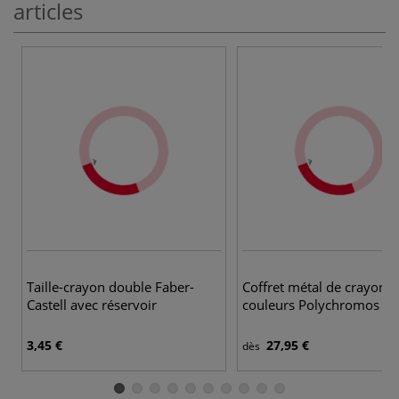
articles
5
Taille-crayon double Faber-
Coffret métal de crayons 
Castell avec réservoir
couleurs Polychromos
3,45 €
27,95 €
dès