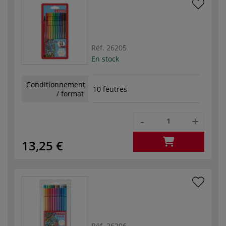
Réf.
26205
En stock
Conditionnement
10 feutres
/ format
-
+
13,25 €
Réf.
26206