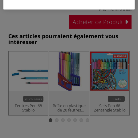
Prix TTC
Info frais
.
Acheter ce Produit
Ces articles pourraient également vous
intéresser
70 couleurs
3 sets
Feutres Pen 68
Boîte en plastique
Sets Pen 68
F
Stabilo
de 20 feutres
Zentangle Stabilo
Stabilo