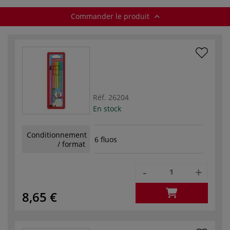
Commander le produit
Réf.
26204
En stock
Conditionnement
6 fluos
/ format
-
+
8,65 €