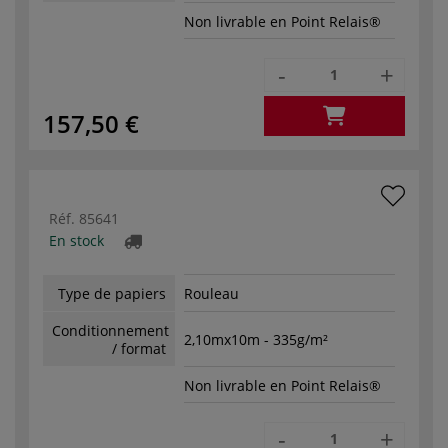
Non livrable en Point Relais®
-
+
157,50 €
Réf.
85641
En stock
Type de papiers
Rouleau
Conditionnement
2,10mx10m - 335g/m²
/ format
Non livrable en Point Relais®
-
+