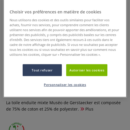
Choisir vos préférences en matière de cookies
Nous utilisons des cookies et des outils similaires pour faciliter vos
achats, fournir nos services, pour comprendre comment les clients
utilisent nos services afin de pouvoir apporter des améliorations, et pour
présenter des publicités, y compris des publicités basées sur les centres
d’intérêt. Des services tiers ont également recours à ces outils dans le
cadre de notre affichage de publicités. Si vous ne souhaitez pas accepter
tous les cookies ou si vous souhaitez en savoir plus sur comment nous
utilisons les cookies, cliquer sur « Personnaliser les cookies ».
Toile enduite mixte Muséo
Tout refuser
Autoriser les cookies
Gerstaecker
Personnaliser les cookies
0 Commentaires
La toile enduite mixte Muséo de Gerstaecker est composée
de 75% de coton et 25% de polyester.
Plus