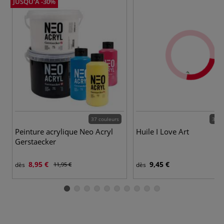
JUSQU'À -30%
37 couleurs
36 c
Peinture acrylique Neo Acryl
Huile I Love Art
Gerstaecker
8,95 €
9,45 €
dès
11,95 €
dès