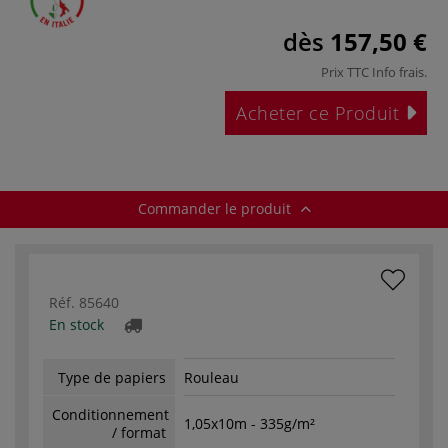
dès
157,50 €
Prix TTC
Info frais
.
Acheter ce Produit
Commander le produit
Réf.
85640
En stock
Type de papiers
Rouleau
Conditionnement
1,05x10m - 335g/m²
/ format