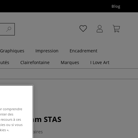
Blog
 Graphiques
Impression
Encadrement
utés
Clairefontaine
Marques
I Love Art
pour comprendre
enter des
ée 4x10 mm STAS
 recours à ces
kies ou si vous
ies ».
0 Commentaires