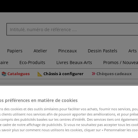
Papiers
Atelier
Pinceaux
Dessin Pastels
Arts
laire
Eco-Produits
Livres Beaux-Arts
Promos / Nouvea
Catalogues
Châssis à configurer
Chèques cadeaux
 4x10 mm STAS
os préférences en matière de cookies
ns des cookies et des outils similaires pour faciliter vos achats, fournir nos services, 
clients utilisent nos services afin de pouvoir apporter des améliorations, et pour prés
Tige mus
y compris des publicités basées sur les centres d’intérêt. Des services tiers ont également
le cadre de notre affichage de publicités. Si vous ne souhaitez pas accepter tous les coo
 savoir plus sur comment nous utilisons les cookies, cliquer sur « Personnaliser les cook