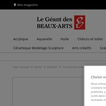
Nos magasins
Acrylique
Aquarelle
Huile
Châssis et toiles
Céramique Modelage Sculpture
Arts créatifs
Sco
Page d'accueil
Atelier
Mobilier
Crochets et cimaises
Tige musée
Choisir v
Nous utiliso
comment les 
publicités, 
outils dans 
souhaitez en