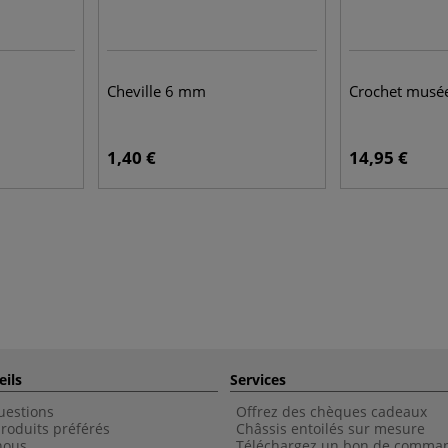
Cheville 6 mm
Crochet musé
1,40 €
14,95 €
eils
Services
uestions
Offrez des chèques cadeaux
roduits préférés
Châssis entoilés sur mesure
nous
Téléchargez un bon de comma