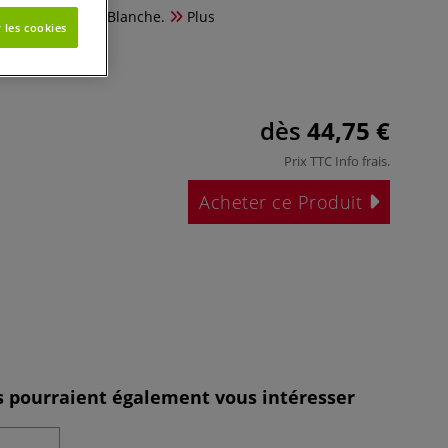
 Extrémité en U. Blanche.
Plus
 les cookies
dès
44,75 €
Prix TTC
Info frais
.
Acheter ce Produit
es pourraient également vous intéresser