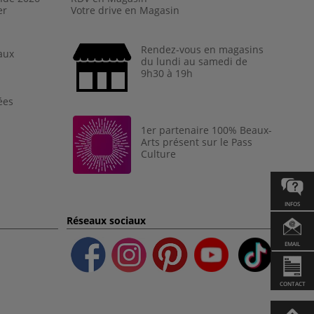
er
Votre drive en Magasin
Rendez-vous en magasins
aux
du lundi au samedi de
9h30 à 19h
ées
1er partenaire 100% Beaux-
Arts présent sur le Pass
Culture
INFOS
Réseaux sociaux
EMAIL
CONTACT