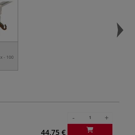
ax - 100
-
+
44,75 €