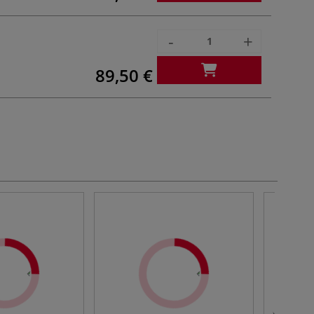
-
+
89,50 €