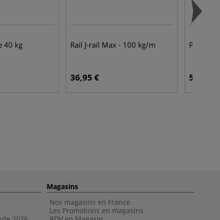
e 40 kg
Rail J-rail Max - 100 kg/m
Pince ag
36,95 €
53,50 €
Magasins
Nos magasins en France
Les Promotions en magasins
nde 202
6
RDV en Magasin