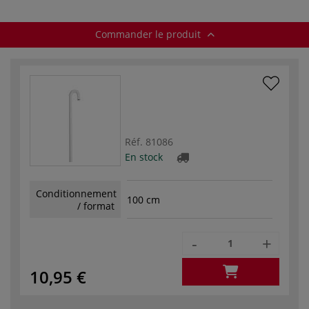
Commander le produit
Réf.
81086
En stock
Conditionnement
100 cm
/ format
-
+
10,95 €