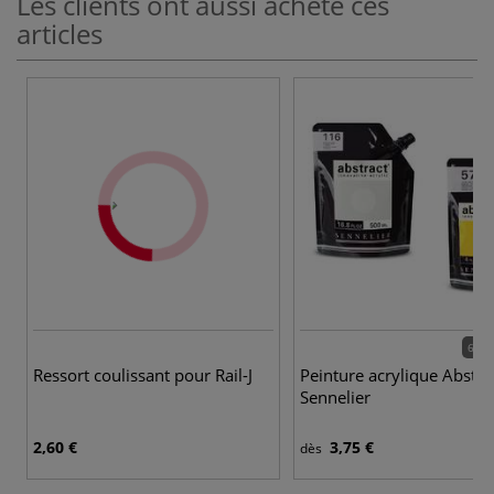
Les clients ont aussi acheté ces
articles
60 c
Ressort coulissant pour Rail-J
Peinture acrylique Abstra
Sennelier
2,60 €
3,75 €
dès