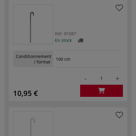
Réf.
81087
En stock
Conditionnement
100 cm
/ format
-
+
10,95 €