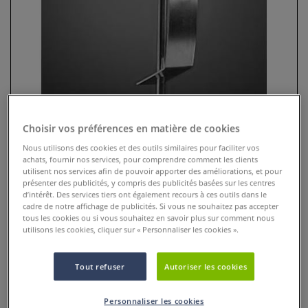
Choisir vos préférences en matière de cookies
Nous utilisons des cookies et des outils similaires pour faciliter vos
achats, fournir nos services, pour comprendre comment les clients
Tige de suspension 3 mm J-Rail
utilisent nos services afin de pouvoir apporter des améliorations, et pour
présenter des publicités, y compris des publicités basées sur les centres
d’intérêt. Des services tiers ont également recours à ces outils dans le
0 Commentaires
cadre de notre affichage de publicités. Si vous ne souhaitez pas accepter
tous les cookies ou si vous souhaitez en savoir plus sur comment nous
Cette tige de suspension possède une extrémité en U et une
utilisons les cookies, cliquer sur « Personnaliser les cookies ».
épaisseur de 3 mm. Elles est disponible en deux couleurs
(blanche ou argentée au choix) et deux longueurs (100 ou
Tout refuser
Autoriser les cookies
150 cm).
Plus
Personnaliser les cookies