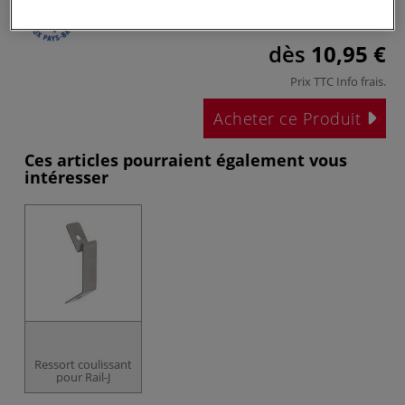
dès
10,95 €
Prix TTC
Info frais
.
Acheter ce Produit
Ces articles pourraient également vous
intéresser
Ressort coulissant
pour Rail-J