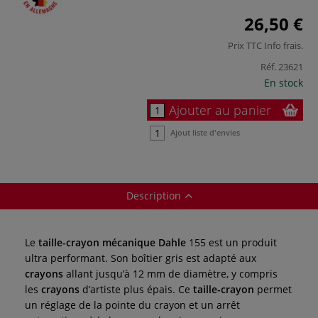
26,50 €
Prix TTC
Info frais
.
Réf.
23621
En stock
Ajouter au panier
Ajout liste d'envies
Description
Le
taille-crayon mécanique Dahle
155 est un produit
ultra performant. Son boîtier gris est adapté aux
crayons
allant jusqu’à 12 mm de diamètre, y compris
les
crayons
d’artiste plus épais. Ce
taille-crayon
permet
un réglage de la pointe du crayon et un arrêt