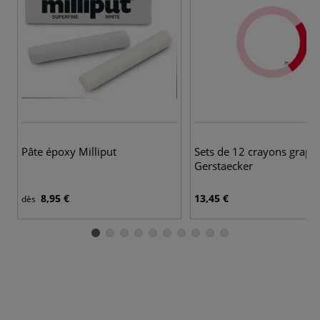
2
Pâte époxy Milliput
Sets de 12 crayons graphi
Gerstaecker
8,95 €
13,45 €
dès