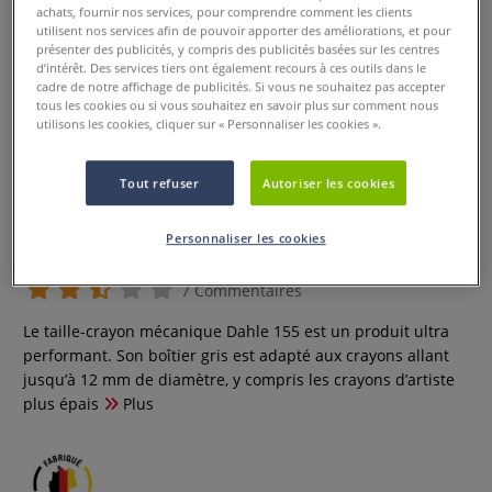
achats, fournir nos services, pour comprendre comment les clients
utilisent nos services afin de pouvoir apporter des améliorations, et pour
présenter des publicités, y compris des publicités basées sur les centres
d’intérêt. Des services tiers ont également recours à ces outils dans le
cadre de notre affichage de publicités. Si vous ne souhaitez pas accepter
tous les cookies ou si vous souhaitez en savoir plus sur comment nous
utilisons les cookies, cliquer sur « Personnaliser les cookies ».
Tout refuser
Autoriser les cookies
Taille-crayon mécanique Dahle
155
Personnaliser les cookies
7 Commentaires
Le taille-crayon mécanique Dahle 155 est un produit ultra
performant. Son boîtier gris est adapté aux crayons allant
jusqu’à 12 mm de diamètre, y compris les crayons d’artiste
plus épais
Plus