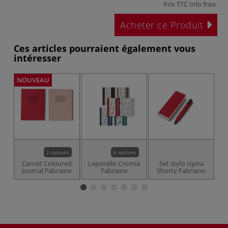
Prix TTC
Info frais
.
Acheter ce Produit
Ces articles pourraient également vous
intéresser
NOUVEAU
2 options
6 options
Carnet Coloured
Leporello Cromia
Set stylo Ispira
S
Journal Fabriano
Fabriano
Shorty Fabriano
S