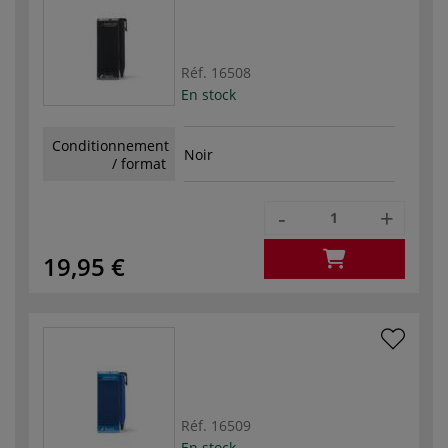
Réf.
16508
En stock
Conditionnement
Noir
/ format
-
+
19,95 €
Réf.
16509
En stock