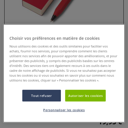
Choisir vos préférences en matière de cookies
Nous utilisons des cookies et des outils similaires pour faciliter vos
achats, fournir nos services, pour comprendre comment les clients
utilisent nos services afin de pouvoir apporter des améliorations, et pour
présenter des publicités, y compris des publicités basées sur les centres
d’intérêt. Des services tiers ont également recours à ces outils dans le
Set stylo Ispira Shorty Fabriano
cadre de notre affichage de publicités. Si vous ne souhaitez pas accepter
tous les cookies ou si vous souhaitez en savoir plus sur comment nous
utilisons les cookies, cliquer sur « Personnaliser les cookies ».
0 Commentaires
Le set Ispira allie l'élégance du papier Fabriano à la praticité
Tout refuser
Autoriser les cookies
d'un stylo-bille Shorty à encre noire. Un ensemble compact
idéal pour écrire partout.
Plus
Personnaliser les cookies
19,95 €