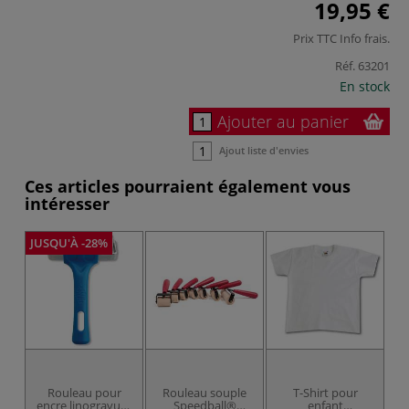
19,95 €
Prix TTC
Info frais
.
Réf.
63201
En stock
Ajouter au panier
Ajout liste d'envies
Ces articles pourraient également vous
intéresser
JUSQU'À -28%
Rouleau pour
Rouleau souple
T-Shirt pour
encre linogravure
Speedball®
enfant
C