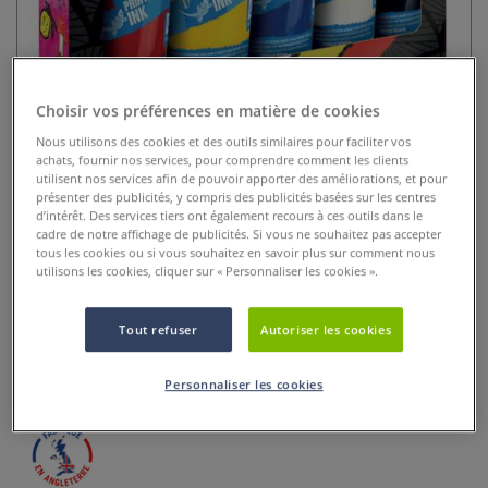
Choisir vos préférences en matière de cookies
Nous utilisons des cookies et des outils similaires pour faciliter vos
achats, fournir nos services, pour comprendre comment les clients
utilisent nos services afin de pouvoir apporter des améliorations, et pour
présenter des publicités, y compris des publicités basées sur les centres
Set encre linogravure spéciale
d’intérêt. Des services tiers ont également recours à ces outils dans le
cadre de notre affichage de publicités. Si vous ne souhaitez pas accepter
tissus Essdee
tous les cookies ou si vous souhaitez en savoir plus sur comment nous
utilisons les cookies, cliquer sur « Personnaliser les cookies ».
0 Commentaires
Set d'encres textiles Essdee pour linogravure sur tissu.
Tout refuser
Autoriser les cookies
Couleurs éclatantes, formule à base d'eau, mélangeables et
faciles à nettoyer. Résistantes au lavage.
Plus
Personnaliser les cookies