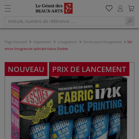
Page d'accueil
Impression
Linogravure
Encres pour linogravure
Set
encre linogravure spéciale tissus Essdee
NOUVEAU
PRIX DE LANCEMENT