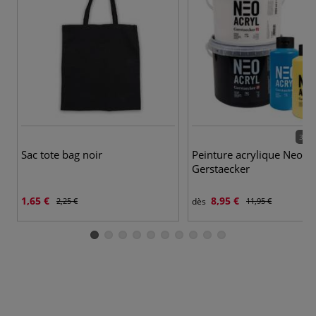
37 c
Sac tote bag noir
Peinture acrylique Neo Ac
Gerstaecker
1,65 €
8,95 €
2,25 €
dès
11,95 €