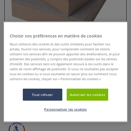
Choisir vos préférences en matière de cookies
Nous utilisons des cookies et des outils similaires pour faciliter vos
achats, fournir nos services, pour comprendre comment les clients
utilisent nos services afin de pouvoir apporter des améliorations, et pour
présenter des publicités, y compris des publicités basées sur les centres
d’intérêt. Des services tiers ont également recours à ces outils dans le
cadre de notre affichage de publicités. Si vous ne souhaitez pas accepter
Linoléum Essdee
tous les cookies ou si vous souhaitez en savoir plus sur comment nous
utilisons les cookies, cliquer sur « Personnaliser les cookies ».
0 Commentaires
Tout refuser
Autoriser les cookies
Le linoléum monté sur bloc en médium est idéal pour les
peintures à base d'huile et d'eau sur des supports tels que
le papier, le carton et les textiles.
Plus
Personnaliser les cookies