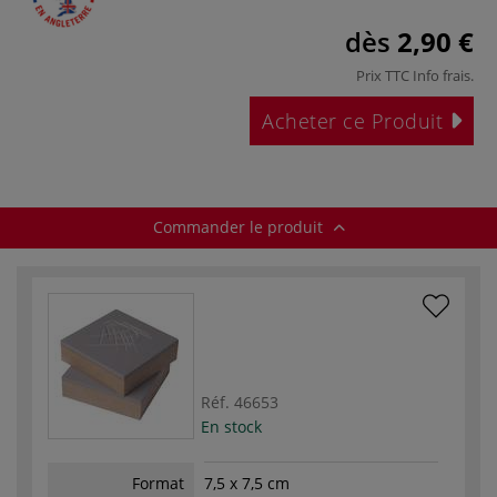
dès
2,90 €
Prix TTC
Info frais
.
Acheter ce Produit
Commander le produit
Réf.
46653
En stock
Format
7,5 x 7,5 cm